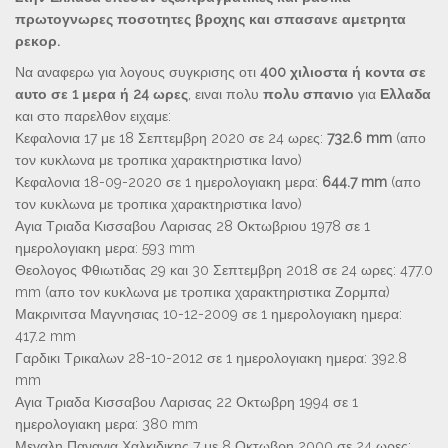
πρωτογνωρες ποσοτητες βροχης και σπασανε αμετρητα
ρεκορ.
Να αναφερω για λογους συγκρισης οτι
400 χιλιοστα ή κοντα σε
αυτο σε 1 μερα ή 24 ωρες
, ειναι πολυ
πολυ σπανιο
για
Ελλαδα
και στο παρελθον ειχαμε:
Κεφαλονια 17 με 18 Σεπτεμβρη 2020 σε 24 ωρες:
732.6 mm
(απο
τον κυκλωνα με τροπικα χαρακτηριστικα Ιανο)
Κεφαλονια 18-09-2020 σε 1 ημερολογιακη μερα:
644.7 mm
(απο
τον κυκλωνα με τροπικα χαρακτηριστικα Ιανο)
Αγια Τριαδα Κισσαβου Λαρισας 28 Οκτωβριου 1978 σε 1
ημερολογιακη μερα: 593 mm
Θεολογος Φθιωτιδας 29 και 30 Σεπτεμβρη 2018 σε 24 ωρες: 477.0
mm (απο τον κυκλωνα με τροπικα χαρακτηριστικα Ζορμπα)
Μακρινιτσα Μαγνησιας 10-12-2009 σε 1 ημερολογιακη ημερα:
417.2 mm
Γαρδικι Τρικαλων 28-10-2012 σε 1 ημερολογιακη ημερα: 392.8
mm
Αγια Τριαδα Κισσαβου Λαρισας 22 Οκτωβρη 1994 σε 1
ημερολογιακη μερα: 380 mm
Μεγαλη Παναγια Χαλκιδικης 7 με 8 Οκτωβρη 2000 σε 24 ωρες: