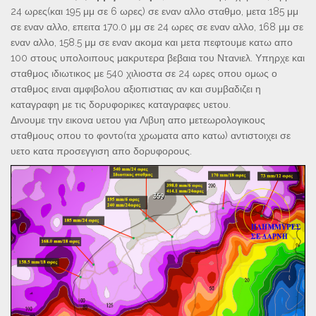
24 ωρες(και 195 μμ σε 6 ωρες) σε εναν αλλο σταθμο, μετα 185 μμ
σε εναν αλλο, επειτα 170.0 μμ σε 24 ωρες σε εναν αλλο, 168 μμ σε
εναν αλλο, 158.5 μμ σε εναν ακομα και μετα πεφτουμε κατω απο
100 στους υπολοιπους μακρυτερα βεβαια του Ντανιελ. Υπηρχε και
σταθμος ιδιωτικος με 540 χιλιοστα σε 24 ωρες οπου ομως ο
σταθμος ειναι αμφιβολου αξιοπιστιας αν και συμβαδιζει η
καταγραφη με τις δορυφορικες καταγραφες υετου.
Δινουμε την εικονα υετου για Λιβυη απο μετεωρολογικους
σταθμους οπου το φοντο(τα χρωματα απο κατω) αντιστοιχει σε
υετο κατα προσεγγιση απο δορυφορους.