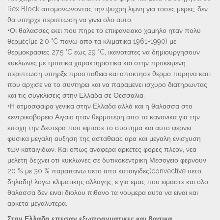
Rex Block απομονωνοντας την ψυχρη λιμνη για τοσες μερες, δεν
θα υπηρχε περιπτωση να γινει ολο αυτο.
•Οι θαλασσες εκει που πηρε το επιφανειακο χαμηλο ηταν πολυ
θερμές(με 2.0 °C πανω απο τα κλιματικα 1961-1990) με
θερμοκρασιες 27.5 °C εως 29 °C, ικανοτατες να δημιουργησουν
κυκλωνες με τροπικα χαρακτηριστικα και στην προκειμενη
περιπτωση υπηρξε προσπαθεια και αποκτησε θερμο πυρηνα κατι
που αρχισε να το συντηρει και να παραμενει ισχυρο διατηρωντας
και τις συγκλισεις στην Ελλαδα σε Θεσσαλια.
•Η ατμοσφαιρα γενικα στην Ελλαδα αλλά και η θαλασσα στο
κεντρικοβορειο Αιγαιο ηταν θερμοτερη απο τα κανονικα για την
εποχη την Δευτερα που εφτασε το συστημα και αυτο φερνει
φυσικα μεγαλη αυξηση της ασταθειας αρα και μεγαλη ενισχυση
των καταιγιδων. Και οπως αναφερα αρκετες φορες πλεον, νεα
μελετη δειχνει οτι κυκλωνες σε δυτικοκεντρικη Μεσογειο φερνουν
20 % με 30 % παραπανω υετο απο καταιγιδες(convective υετο
δηλαδη) λογω κλιματικης αλλαγης, ε για εμας που ειμαστε και ολο
θαλασσα δεν ειναι διολου πιθανο τα νουμερα αυτα να ειναι και
αρκετα μεγαλυτερα.
Στην Ελλαδα επεσαν εξωπραγματικες και βασικα