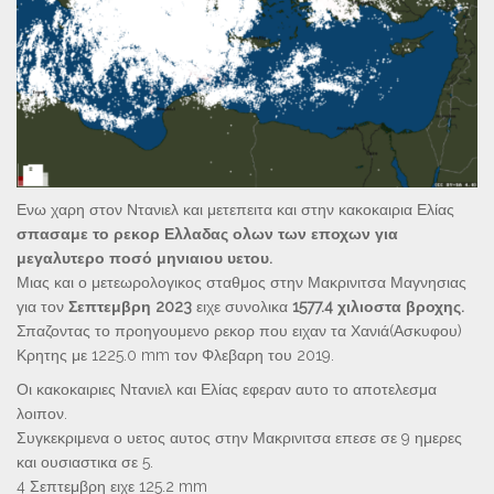
Ενω χαρη στον Ντανιελ και μετεπειτα και στην κακοκαιρια Ελίας
σπασαμε το ρεκορ Ελλαδας ολων των εποχων για
μεγαλυτερο ποσό μηνιαιου υετου.
Μιας και ο μετεωρολογικος σταθμος στην Μακρινιτσα Μαγνησιας
για τον
Σεπτεμβρη 2023
ειχε συνολικα
1577.4 χιλιοστα βροχης.
Σπαζοντας το προηγουμενο ρεκορ που ειχαν τα Χανιά(Ασκυφου)
Κρητης με 1225.0 mm τον Φλεβαρη του 2019.
Οι κακοκαιριες Ντανιελ και Ελίας εφεραν αυτο το αποτελεσμα
λοιπον.
Συγκεκριμενα ο υετος αυτος στην Μακρινιτσα επεσε σε 9 ημερες
και ουσιαστικα σε 5.
4 Σεπτεμβρη ειχε 125.2 mm