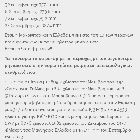
5 Σεπτεμβρη ειχε 757.4 mm
6 Σεπτεμβρη ειχε 273.6 mm
7 Σεπτεμβρη ειχε 79.2 mm
27 Σεπτεμβρη ειχε 327.4 mm
Ετσι, η Μακρινιτσα και η Ελλαδα μπηκε στο τοπ 10 των περιοχων
πανευρωπαικως με τον υψηλοτερο μηνιαιο υετο.
Ειναι μαλιστα 4η πλεον!!
Τα πανευρωπαικα ρεκορ με τις περιοχες με τον μεγαλυτερο
μηνιαιο υετο στην Ευρωπη(απο μετρησεις μετεωρολογικων
σταθμων) ειναι:
1)L’Uccea σε Ιταλια με 1899.7 χιλιοστα τον Νοεμβριο του 1951
2)Venanson Γαλλιας με 1662 χιλιοστα τον Νοεμβρη του 1926
3)Το χωριο Crkvice στο Μαυροβουνιο (1310 μέτρα υψομετρο και
με το ρεκορ υψηλοτερου μέσου όρου ετησιου υετου στην Ευρωπη
με 4927 χιλιοστα ανα ετος για την περιοδο 1931-1960 και 4593
χιλιοστα για την 1961-1990 και με ρεκορ ετησιου για Ευρωπη το
1937 με 8036 χιλιοστα), 1582 χιλιοστα τον Δεκεμβριο του 1937.
4)Μακρινιτσα Μαγνησιας Ελλαδας με 1557.4 mm τον Σεπτεμβριο
του 2023