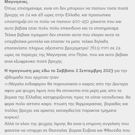
Μαγνησιας.
Όπως επισημαναμε, ειναι οτι δεν μπορουν να πεσουν τοσα ποσά
βροχης σε 24 και 48 ωρες στην Ελλαδα, και προσωπικα
υποστηριζα οτι το πολυ να πεσουν 400-450 χιλιοστα που και
αυτο βεβαια ηταν πολυ πολυ επικινδυνο και το επισημαναμε.
Τελικα βεβαια πραγματι δεν επεσαν αυτα που ελεγαν αυτα τα
υπερβολικα μοντελα και επεσαν τα μισα, τελικα δηλαδη
επεσαν(απο πληρως αξιοπιστο βροχομετρο) 761.9 mm σε 24
ωρες σε περιοχες της Μαγνησιας στο Πηλιο, που και αυτο βεβαια
ειναι εξωφρενικο ποσό βροχης.
Η προγνωση μας εδω το Σαββατο 2 Σεπτεμβρη 2023
για την
εβδομαδα που ερχοταν ηταν:
<<Μεγαλο ενδιαφερον θα παρουσιασει ο καιρος απο την Δευτερα
αφου μια ψυχρη λιμνη που θα αποκοπει στα μερη μας απο τα
βορεια της Ελλαδας κατηφοριζοντας προς τα νότια-νοτιοδυτικα, θα
φερει πολυ αστατο καιρο, πτωση της θερμοκρασιας, βοριαδες και
πολλες βροχες και αρκετες καταιγιδες(σε παρακτια τμηματα
κυριως).
Αλλά το κλου της ψυχρης λιμνης θα ειναι η επιμονη συγκλιση που
φαινεται να υπαρχει σε Θεσσαλια, βορεια Ευβοια και Φθιωτιδα που