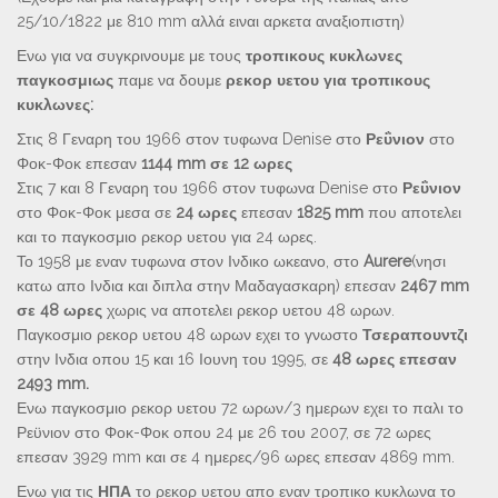
25/10/1822 με 810 mm αλλά ειναι αρκετα αναξιοπιστη)
Ενω για να συγκρινουμε με τους
τροπικους κυκλωνες
παγκοσμιως
παμε να δουμε
ρεκορ υετου για τροπικους
κυκλωνες:
Στις 8 Γεναρη του 1966 στον τυφωνα Denise στο
Ρεΰνιον
στο
Φοκ-Φοκ επεσαν
1144 mm σε 12 ωρες
Στις 7 και 8 Γεναρη του 1966 στον τυφωνα Denise στο
Ρεΰνιον
στο Φοκ-Φοκ μεσα σε
24 ωρες
επεσαν
1825 mm
που αποτελει
και το παγκοσμιο ρεκορ υετου για 24 ωρες.
Το 1958 με εναν τυφωνα στον Ινδικο ωκεανο, στο
Aurere
(νησι
κατω απο Ινδια και διπλα στην Μαδαγασκαρη) επεσαν
2467 mm
σε 48 ωρες
χωρις να αποτελει ρεκορ υετου 48 ωρων.
Παγκοσμιο ρεκορ υετου 48 ωρων εχει το γνωστο
Τσεραπουντζι
στην Ινδια οπου 15 και 16 Ιουνη του 1995, σε
48 ωρες επεσαν
2493 mm.
Ενω παγκοσμιο ρεκορ υετου 72 ωρων/3 ημερων εχει το παλι το
Ρεϋνιον στο Φοκ-Φοκ οπου 24 με 26 του 2007, σε 72 ωρες
επεσαν 3929 mm και σε 4 ημερες/96 ωρες επεσαν 4869 mm.
Ενω για τις
ΗΠΑ
το ρεκορ υετου απο εναν τροπικο κυκλωνα το