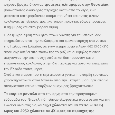
ισχυρες βροχες δινοντας
τρομερες
πλημμυρες
στην
Θεσσαλια
,
βουλιαζοντας ολοκληρες περιοχες κατω απο το νερο, ενω
μετεπειτα κατηφοριζοντας ακομα πιο νότια και οντας πλεον
κυκλωνας με πληρως τροπικα χαρακτηριστικα, εδωσε τρομερες
πλημμυρες και στην βορεια Λιβυη.
Η δε ψυχρη λιμνη που ηταν πολυ δυνατη για την εποχη, δεν
επηρεαζοταν απο την κυκλοφορια και εμενε αταραχη εκει νοτιως
της Ιταλιας και Ελλαδας σε εναν σχηματισμο πλεον Rex blocking
αφου ειχε ανεβει απο πανω της το ριτζ και οι υψηλες πιεσεις
αφηνοντας την εκει ησυχη οπότε και διατηρουνταν και ο
επιφανειακος κυκλωνας στην ιδια περιοχη για αυτο και επηρεασε
την Ελλαδα τοσες μερες.
Οπότε και παροτι του τι εχει ακουστει γενικα, η υπαρξη τροπικων
χαρακτηριστικων στον Ντανιελ απο την Τεταρτη, βοηθησε στο να
συνεχιστουν και να υπαρξουν οι ισχυρες βροχοπτωσεις.
Τα
καιρικα μοντελα
απο την αρχη απο την προηγουμενη
εβδομαδα του Ντανιελ, ηδη εδιναν εξωφρενικα ποσα υετου για την
Ελλαδα δινοντας ως και
1450 χιλιοστα οτι θα πεσουν σε 24
ωρες και 2050 χιλιοστα σε 48 ωρες σε περιοχες της