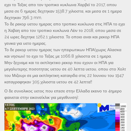
εχει το Τεξας απο τον τροπικο κυκλωνα Χαρβεϊ το 2017, οπου
μεσα σε 6 ημερες δεχτηκαν 1538.7 χιλιοστα, και μεσα σε 1 ημερα
δεχτηκαν 796.3 mm.
Το δε ρεκορ υετου ημερας απο τροπικο κυκλωνα στις ΗΠΑ το εχει
η Χαβαη απο τον τροπικο κυκλωνα Λέιν το 2018, οπου μεσα σε
24 ωρες δεχτηκε 1262.1 χιλιοστα. Το οποιο ειναι και ρεκορ ΗΠΑ
γενικα για υετο ημερας.
Το δε ρεκορ υετου ημερας των ηπειρωτικων ΗΠΑ(χωρις Αλασκα
και νησιων) το εχει το Τεξας με 1066.8 χιλιοστα σε 1 ημερα.
Μην ξεχναμε και το εκπληκτικο ρεκορ που εχουν οι ΗΠΑ για
μεγαλυτερης ποσοτητας υετου σε 40 λεπτα υετου, οπου στο Χολτ
του Μιζουρι σε μια εκπληκτικη καταιγιδα στις 22 Ιουνιου του 1947
καταγραφηκαν 305 χιλιοστα υετου σε 42 λεπτα!!
Ο δε συνολικος υετος που επεσε στην Ελλαδα εκεινο το 4ημερο
φαινεται στην εικονα(κλικ για μεγεθυνση):