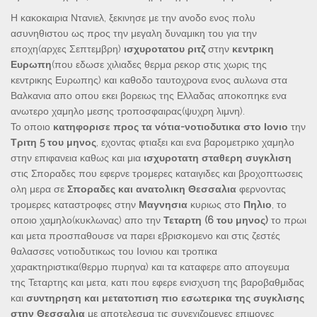
Η κακοκαιρια Ντανιελ, ξεκινησε με την ανοδο ενος πολυ
ασυνηθιστου ως προς την μεγαλη δυναμικη του για την
εποχη(αρχες Σεπτεμβρη)
ισχυροτατου ριτζ
στην
κεντρικη
Ευρωπη
(που εδωσε χιλιαδες θερμα ρεκορ στις χωρις της
κεντρικης Ευρωπης) και καθοδο ταυτοχρονα ενος αυλωνα στα
Βαλκανια απο οπου εκει βορειως της Ελλαδας αποκοπηκε ενα
ανωτερο χαμηλο μεσης τροποσφαιρας(ψυχρη λιμνη).
Το οποιο
κατηφορισε προς τα νότια-νοτιοδυτικα στο Ιονιο
την
Τριτη 5 του μηνος
, εχοντας φτιαξει και ενα βαρομετρικο χαμηλο
στην επιφανεια καθως και μια
ισχυροτατη
σταθερη
συγκλιση
στις Σποραδες που εφερνε τρομερες καταιγιδες και βροχοπτωσεις
ολη μερα σε
Σποραδες και ανατολικη Θεσσαλια
φερνοντας
τρομερες καταστροφες στην
Μαγνησια
κυριως στο
Πηλιο
, το
οποιο χαμηλο(κυκλωνας) απο την
Τεταρτη (6 του μηνος)
το πρωι
και μετα προσπαθουσε να παρει εβρισκομενο και στις ζεστές
θαλασσες νοτιοδυτικως του Ιονιου και τροπικα
χαρακτηριστικα(θερμο πυρηνα) και τα καταφερε απο απογευμα
της Τεταρτης και μετα, κατι που εφερε ενισχυση της βαροβαθμιδας
και
συντηρηση και μετατοπιση πιο εσωτερικα της συγκλισης
στην Θεσσαλια
με αποτελεσμα τις συνεχιζομενες επιμονες