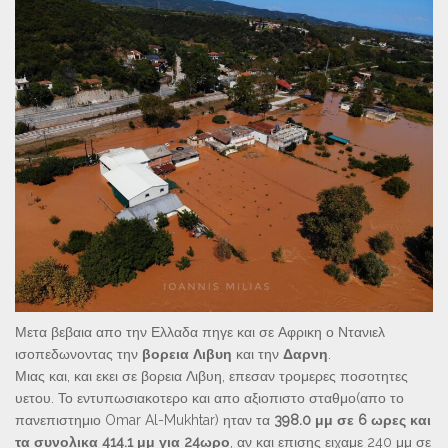
Μετα βεβαια απο την Ελλαδα πηγε και σε Αφρικη ο Ντανιελ
ισοπεδωνοντας την
βορεια Λιβυη
και την
Δαρνη
.
Μιας και, και εκει σε βορεια Λιβυη, επεσαν τρομερες ποσοτητες
υετου. Το εντυπωσιακοτερο και απο αξιοπιστο σταθμο(απο το
πανεπιστημιο Omar Al-Mukhtar) ηταν τα
398.0 μμ σε 6 ωρες και
τα συνολικα 414.1 μμ για 24ωρο
, αν και επισης ειχαμε 240 μμ σε