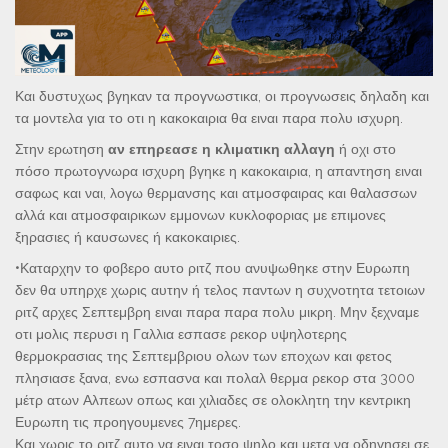
Και δυστυχως βγηκαν τα προγνωστικα, οι προγνωσεις δηλαδη και
τα μοντελα για το οτι η κακοκαιρια θα ειναι παρα πολυ ισχυρη.
Στην ερωτηση
αν επηρεασε η
κλιματικη αλλαγη
ή οχι στο
πόσο πρωτογνωρα ισχυρη βγηκε η κακοκαιρια, η απαντηση ειναι
σαφως και ναι, λογω θερμανσης και ατμοσφαιρας και θαλασσων
αλλά και ατμοσφαιρικων εμμονων κυκλοφοριας με επιμονες
ξηρασιες ή καυσωνες ή κακοκαιριες.
•Καταρχην το φοβερο αυτο ριτζ που ανυψωθηκε στην Ευρωπη
δεν θα υπηρχε χωρις αυτην ή τελος παντων η συχνοτητα τετοιων
ριτζ αρχες Σεπτεμβρη ειναι παρα παρα πολυ μικρη. Μην ξεχναμε
οτι μολις περυσι η Γαλλια εσπασε ρεκορ υψηλοτερης
θερμοκρασιας της Σεπτεμβριου ολων των εποχων και φετος
πλησιασε ξανα, ενω εσπασνα και πολαλ θερμα ρεκορ στα 3000
μέτρ ατων Αλπεων οπως και χιλιαδες σε ολοκλητη την κεντρικη
Ευρωπη τις προηγουμενες 7ημερες.
Και χωρις το ριτζ αυτο να ειναι τοσο ψηλο και μετα να οδηγησει σε