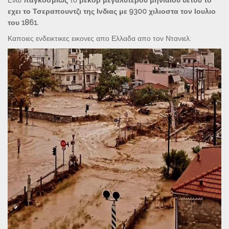
Ενω
παγκοσμιως
το
ρεκορ μεγαλυτερου μηνιαιου υετου το
εχει το Τσεραπουντζι της Ινδιας με 9300 χιλιοστα τον Ιουλιο
του 1861.
Καποιες ενδεικτικες εικονες απο Ελλαδα απο τον Ντανιελ: