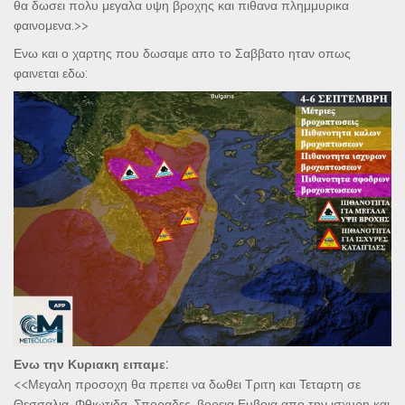
θα δωσει πολυ μεγαλα υψη βροχης και πιθανα πλημμυρικα
φαινομενα.>>
Ενω και ο χαρτης που δωσαμε απο το Σαββατο ηταν οπως
φαινεται εδω:
Ενω την Κυριακη ειπαμε:
<<Μεγαλη προσοχη θα πρεπει να δωθει Τριτη και Τεταρτη σε
Θεσσαλια, Φθιωτιδα, Σποραδες, βορεια Ευβοια απο την ισχυρη και