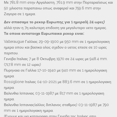
Με 781.8 mm στην Αργαλαστη, 761.9 mm στην Πορταρια(ισως και
50 χιλιοστα παραπανω οπως αναφερα) και 759.6 mm στην
Ζαγορα σε 1 ημερα.
Δεν σπασαμε το ρεκορ Ευρωπης για 1 ημερα(ή 24 ωρες)
αλλά ηταν η 7η καλυτερη επιδοση για μεγαλυτερο υετο ημερας.
Τα οποια αντιστοιχα Ευρωπαικα ρεκορ ειναι:
Valleraugue Γαλλιας 29-09-1900 με 950 mm σε 1 ημερολογιακη
ημερα οπου και βασικα ολος σχεδον ο υετος επεσε σε 10 ωρες
περιπου.
Γενοβα Ιταλιας 7 με 8 Οκτωβρη 1970 σε 24 ωρες με 948.4 mm.
(717.8 mm σε 12 ωρες)
Πυρηναια σε Γαλλια 17-10-1940 με 940 mm σε 1 ημερολογιακη
ημερα.
Rossiglione Ιταλιας 04-10-2021 με 883.6 mm σε 1 ημερολογιακη
ημερα.
Βαλενθια Ισπανιας 03-11-1987 με 817 mm σε 1 ημερολογιακη
ημερα.
Βαλενθια Ισπανιας(αλλος διπλανος σταθμος) 03-11-1987 με 790
mm σε 1 ημερολογιακη ημερα.
(Εχουμε και μια καταγραφη στην Γενοβα της Ιταλιας απο