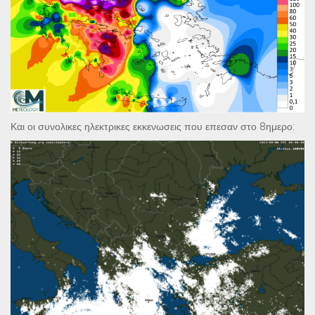
Και οι συνολικες ηλεκτρικες εκκενωσεις που επεσαν στο 8ημερο: