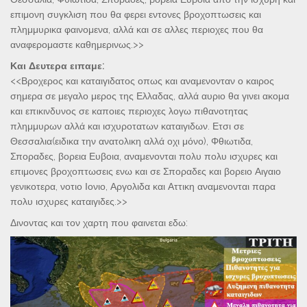
επιμονη συγκλιση που θα φερει εντονες βροχοπτωσεις και
πλημμυρικα φαινομενα, αλλά και σε αλλες περιοχες που θα
αναφερομαστε καθημερινως.>>
Και Δευτερα ειπαμε:
<<Βροχερος και καταιγιδατος οπως και αναμενονταν ο καιρος
σημερα σε μεγαλο μερος της Ελλαδας, αλλά αυριο θα γινει ακομα
και επικινδυνος σε καποιες περιοχες λογω πιθανοτητας
πλημμυρων αλλά και ισχυροτατων καταιγιδων. Ετσι σε
Θεσσαλια(ειδικα την ανατολικη αλλά οχι μόνο), Φθιωτιδα,
Σποραδες, βορεια Ευβοια, αναμενονται πολυ πολυ ισχυρες και
επιμονες βροχοπτωσεις ενω και σε Σποραδες και βορειο Αιγαιο
γενικοτερα, νοτιο Ιονιο, Αργολιδα και Αττικη αναμενονται παρα
πολυ ισχυρες καταιγιδες.>>
Δινοντας και τον χαρτη που φαινεται εδω: