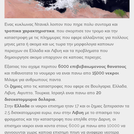
Ενας κυκλωνας Ντανιελ λοιπον που πηρε πολυ συντομα και
τροπικα
χαρακτηριστικα
, που σκορπισε τον τρομο και την
καταστροφη με τις πλημμυρες που εφερε αλλαζοντας για πολλους
μηνες μετα ή ακομα και ως τωρα την μορφολογια καποιων
περιοχων σε Ελλαδα και Λιβυη και τα προβληματα που
δημιουργησε ακομα υπαρχουν σε καποιες περιοχες.
Εξαιτιας του ειχαμε περιπου
6000
επιβεβαιωμενους θανατους
και πιθανοτατα το νουμερο να ειναι πανω απο
15000 νεκροι
.
Μιλαμε για ανθρωπους παντα.
Οι
ζημιες
απο τις καταστροφες που εφερε σε Βουλγαρια, Ελλαδα,
Λιβυη, Αιγυπτο, Τουρκια, Ισραηλ ειναι πανω απο
20
δισεκατομμυρια δολαρια.
Στην
Ελλαδα
οι νεκροι επισημα ηταν 17 και οι ζημιες ξεπερασαν τα
2.5 δισεκατομμυρια ευρω, ενω στην
Λιβυη
με το σπασιμο του
φραγματος και την καταστροφη που επηλθε στην Δαρνη, οι
επισημοι νεκροι ειναι κοντα στους 6000 με πανω απο 10000 να
αγνοουνται χωρις καποια επισημη πηγη να αναφερει νεοτερα.