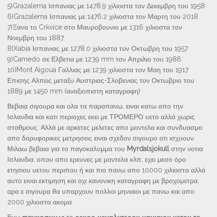
5)Grazalema Ισπανιας με 1478.9 χιλιοστα τον Δεκεμβρη του 1958
6)Grazalema Ισπανιας με 1476.2 χιλιοστα τον Μαρτη του 2018
7)Ξανα το Crkvice στο Μαυροβουνιο με 1316 χιλιοστα τον
Νοεμβρη του 1887.
8)Xabia Ισπανιας με 1278.0 χιλιοστα τον Οκτωβρη του 1957
9)Camedo σε Ελβετια με 1239 mm τον Απριλιο του 1986.
10)Mont Aigoua Γαλλιας με 1239 χιλιοστα τον Μαη του 1917
Επισης Αλπεις μεταξυ Αυστριας-Σλοβενιας τον Οκτωβριο του
1889 με 1450 mm (αναξιοπιστη καταγραφη)
Βεβαια σιγουρα και ολα τα παραπανω, ειναι κατω απο την
Ισλανδια και κατι περιοχες εκει με ΤΡΟΜΕΡΟ υετο αλλά χωρις
σταθμους. Αλλά με αρκετες μελετες απο μοντελα και συνδυασμο
απο δορυφορικες μετρησεις ειναι σχεδον σιγουρο οτι ισχυουν.
Μιλαω βεβαια για το παγοκαλυμμα του
Myrdalsjokull
στην νοτια
Ισλανδια, οπου απο ερευνες με μοντελα κλπ, εχει μεσο όρο
ετησιου υετου περιπου ή και πιο πανω απο 10000 χιλιοστα αλλά
αυτο ειναι εκτιμηση και οχι κανονικη καταγραφη με βροχομετρα,
αρα ε σιγουρα θα υπαρχουν πολλοι μηνιαιοι με πανω και απο
2000 χιλιοστα ακομα.