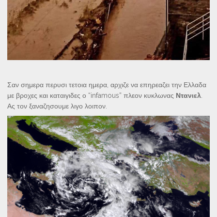
Σαν σημερα περυσι τετοια ημερα, αρχιζε να επηρεαζει την Ελλαδα
με βροχες και καταιγιδες ο “infamous” πλεον κυκλωνας
Ντανιελ
.
Ας τον ξαναζησουμε λιγο λοιπον.