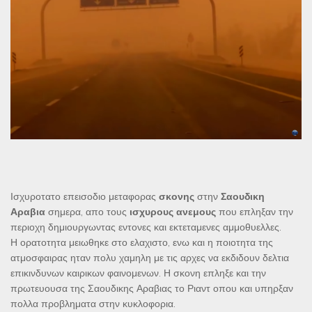
Ισχυροτατο επεισοδιο μεταφορας
σκονης
στην
Σαουδικη
Αραβια
σημερα, απο τους
ισχυρους
ανεμους
που επληξαν την
περιοχη δημιουργωντας εντονες και εκτεταμενες αμμοθυελλες.
Η ορατοτητα μειωθηκε στο ελαχιστο, ενω και η ποιοτητα της
ατμοσφαιρας ηταν πολυ χαμηλη με τις αρχες να εκδιδουν δελτια
επικινδυνων καιρικων φαινομενων. Η σκονη επληξε και την
πρωτευουσα της Σαουδικης Αραβιας το Ριαντ οπου και υπηρξαν
πολλα προβληματα στην κυκλοφορια.