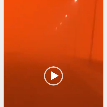
Βίντεο