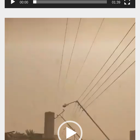
00:00
01:39
Πρόγραμμα
Αναπαραγωγής
Βίντεο