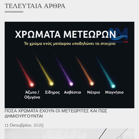
ΤΕΛΕΥΤΑΊΑ ΆΡΘΡΑ
ΠΌΣΑ ΧΡΏΜΑΤΑ ΈΧΟΥΝ ΟΙ ΜΕΤΕΩΡΊΤΕΣ ΚΑΙ ΠΏΣ
ΔΗΜΙΟΥΡΓΟΎΝΤΑΙ
11 Οκτωβρίου, 2025