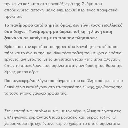
την και να κολυμπά στα τιρκουάζ νερά της. Σκέψη που
αποδεικνύεται άστοχη, μόλις ενημερωθεί περί τίνος πραγματικά
πρόκειται.
Το πανέμορφο αυτό σημείο, όμως, δεν είναι τόσο ειδυλλιακό
όσο δείχνει. Πανέμορφη, μα άκρως τοξική, η λίμνη αυτή
ξεκινά να σε «πνίγει» με το που την πλησιάσεις.
Βρίσκεται στον κρατήρα του ηφαιστείου Kawah Ijen –από όπου
πήρε και το όνομά της- και είναι τόσο τοξική που συχνά οι ντόπιοι
έρχονται αντιμέτωποι με το μαγευτικό θέαμα «της μπλε φλόγας»,
όπως το αποκαλούν, που οφείλεται στην αντίδραση του θείου της
λίμνης με τον αέρα.
Πιο συγκεκριμένα, λόγω του μάγματος του επιβλητικού ηφαιστείου,
θειϊκά αέρια καταλήγουν στο εσωτερικό της λίμνης, χαρίζοντας της
το τόσο έντονο γαλάζιο χρώμα της.
Στην επαφή των αερίων αυτών με τον αέρα, η λίμνη τυλίγεται στις
μπλε φλόγες, χαρίζοντας θέαμα μοναδικό και… άκρως τοξικό. Ο
χώρος γύρω της έχει έντονο κίτρινο χρώμα, το οποίο οφείλεται κι