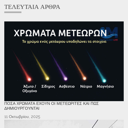
ΤΕΛΕΥΤΑΊΑ ΆΡΘΡΑ
ΠΌΣΑ ΧΡΏΜΑΤΑ ΈΧΟΥΝ ΟΙ ΜΕΤΕΩΡΊΤΕΣ ΚΑΙ ΠΏΣ
ΔΗΜΙΟΥΡΓΟΎΝΤΑΙ
11 Οκτωβρίου, 2025