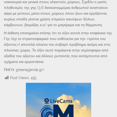
νοικοκυριά και γενικά στους κλειστούς χώρους. Σχεδόν ο μισός
πληθυσμός της γης (3,6 δισεκατομμύρια άνθρωποι) αναπνέουν
αέρα με ρύπους μέσα στους χώρους όπου ζουν και εργάζονται,
κυρίως επειδή γίνεται χρήση στερεών καυσίμων (ξύλων,
κάρβουνων, βιομάζας κ.α.) για το μαγείρεμα και τη θέρμανση.
Η έκθεση επισημαίνει επίσης ότι το όζον κοντά στην επιφάνεια της
Γης (όχι το στρατοσφαιρικό που ευθύνεται για την «τρύπα του
όζοντος») αποτελεί ολοένα πιο σοβαρό πρόβλημα ακόμη και στις
πλούσιες χώρες. Το όζον αυτό παράγεται στην ατμόσφαιρα από
οξείδια του αζώτου και άλλους ρυπαντές που εκπέμπονται από
οχήματα και εργοστάσια.
ΠΗΓΗ: greenagenda.gr/
Post Views:
455