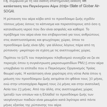
Γη
, σύμφωνα με τη νέα διεθνή επιστημονική έκθεση
«Η
κατάσταση του Παγκόσμιου Αέρα 2019» (State of Globar Air-
SOGA).
Η ρύπανση του αέρα κόβει από το προσδόκιμο ζωής σχεδόν
τόσους μήνες όσους το κάπνισμα και περισσότερους από όσο η
κατανάλωση νερού που δεν είναι ασφαλές και καθαρό. Το
πρόβλημα του αέρα είναι πιο επιβαρυντικό για τους ανθρώπους
στις αναπτυσσόμενες και φτωχότερες χώρες, όπου το
προσδόκιμο ζωής είναι ήδη -για άλλους λόγους πέρα από τη
ρύπανση- μικρότερο σε σχέση με τις ανεπτυγμένες χώρες.
Περίπου το 92% του παγκόσμιου πληθυσμού συνεχίζει να ζει σε
περιοχές όπου η συγκέντρωση μικροσωματιδίων ΡΜ2,5 στον αέρα
υπερβαίνει το επίπεδο που ο Παγκόσμιος Οργανισμός Υγείας
θεωρεί υγιές. Η κατάσταση είναι χειρότερη στη νότια Ασία όπου η
μείωση του προσδόκιμου ζωής εκτιμάται ότι φθάνει τους 30 μήνες,
ενώ στην υποσαχάρια Αφρική τους 24 μήνες και στην ανατολική
Ασία του 23 μήνες. Από την άλλη, στις ανεπτυγμένες χώρες
(μεταξύ των οποίων και η Ελλάδα) το προσδόκιμο ζωής των
νεογέννητων παιδιών είναι μειωμένο κατά λιγότερο από πέντε
μήνες εξαιτίας της ρύπανσης του αέρα.