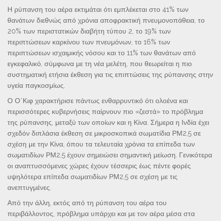
Η ρύπανση του αέρα εκτιμάται ότι εμπλέκεται στο 41% των
θανάτων διεθνώς από χρόνια αποφρακτική πνευμονοπάθεια, το
20% των περιστατικών διαβήτη τύπου 2, το 19% των
περιπτώσεων καρκίνου των πνευμόνων, το 16% των
περιπτώσεων ισχαιμικής νόσου και το 11% των θανάτων από
εγκεφαλικό, σύμφωνα με τη νέα μελέτη, που θεωρείται η πιο
συστηματική ετήσια έκθεση για τις επιπτώσεις της ρύπανσης στην
υγεία παγκοσμίως.
Ο Ο΄Κιφ χαρακτήρισε πάντως ενθαρρυντικό ότι ολοένα και
περισσότερες κυβερνήσεις παίρνουν πιο «ζεστά» το πρόβλημα
της ρύπανσης, μεταξύ των οποίων και η Κίνα. Σήμερα η Ινδία έχει
σχεδόν διπλάσια έκθεση σε μικροσκοπικά σωματίδια ΡΜ2,5 σε
σχέση με την Κίνα, όπου τα τελευταία χρόνια τα επίπεδα των
σωματιδίων ΡΜ2,5 έχουν σημειώσει σημαντική μείωση. Γενικότερα
οι αναπτυσσόμενες χώρες έχουν τέσσερις έως πέντε φορές
υψηλότερα επίπεδα σωματιδίων ΡΜ2,5 σε σχέση με τις
ανεπτυγμένες.
Από την άλλη, εκτός από τη ρύπανση του αέρα του
περιβάλλοντος, πρόβλημα υπάρχει και με τον αέρα μέσα στα