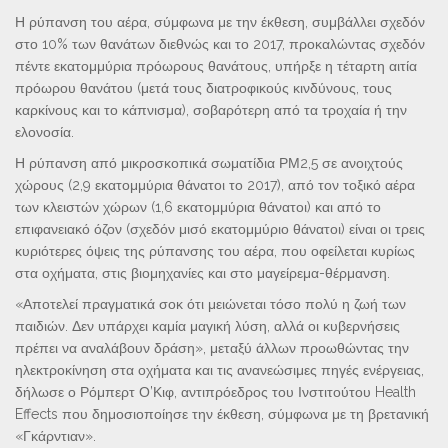
Η ρύπανση του αέρα, σύμφωνα με την έκθεση, συμβάλλει σχεδόν
στο 10% των θανάτων διεθνώς και το 2017, προκαλώντας σχεδόν
πέντε εκατομμύρια πρόωρους θανάτους, υπήρξε η τέταρτη αιτία
πρόωρου θανάτου (μετά τους διατροφικούς κινδύνους, τους
καρκίνους και το κάπνισμα), σοβαρότερη από τα τροχαία ή την
ελονοσία.
Η ρύπανση από μικροσκοπικά σωματίδια ΡΜ2,5 σε ανοιχτούς
χώρους (2,9 εκατομμύρια θάνατοι το 2017), από τον τοξικό αέρα
των κλειστών χώρων (1,6 εκατομμύρια θάνατοι) και από το
επιφανειακό όζον (σχεδόν μισό εκατομμύριο θάνατοι) είναι οι τρεις
κυριότερες όψεις της ρύπανσης του αέρα, που οφείλεται κυρίως
στα οχήματα, στις βιομηχανίες και στο μαγείρεμα-θέρμανση.
«Αποτελεί πραγματικά σοκ ότι μειώνεται τόσο πολύ η ζωή των
παιδιών. Δεν υπάρχει καμία μαγική λύση, αλλά οι κυβερνήσεις
πρέπει να αναλάβουν δράση», μεταξύ άλλων προωθώντας την
ηλεκτροκίνηση στα οχήματα και τις ανανεώσιμες πηγές ενέργειας,
δήλωσε ο Ρόμπερτ Ο’Κιφ, αντιπρόεδρος του Ινστιτούτου Health
Effects που δημοσιοποίησε την έκθεση, σύμφωνα με τη βρετανική
«Γκάρντιαν».