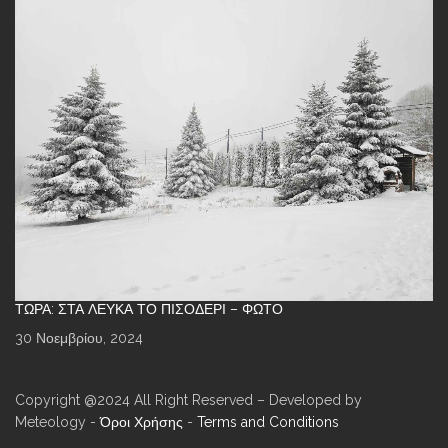
ΤΏΡΑ: ΣΤΑ ΛΕΥΚΆ ΤΟ ΠΙΣΟΔΈΡΙ – ΦΩΤΌ
30 Νοεμβρίου, 2024
Copyright @2024 All Right Reserved – Developed by
Meteology -
Όροι Χρήσης
-
Terms and Conditions