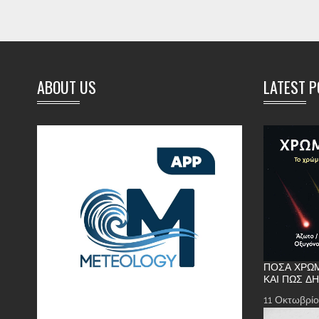
ABOUT US
LATEST 
ΠΌΣΑ ΧΡΏΜ
ΚΑΙ ΠΏΣ Δ
11 Οκτωβρίο