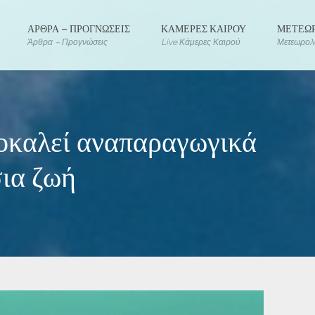
ΑΡΘΡΑ – ΠΡΟΓΝΩΣΕΙΣ
ΚΑΜΕΡΕΣ ΚΑΙΡΟΥ
ΜΕΤΕΩΡ
Άρθρα – Προγνώσεις
Live Κάμερες Καιρού
Μετεωρολο
οκαλεί αναπαραγωγικά
ια ζωή