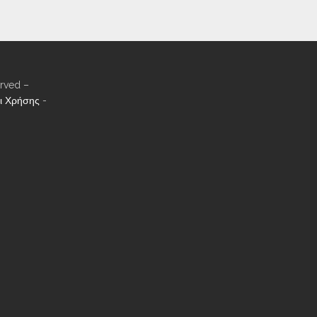
rved –
ι Χρήσης
-