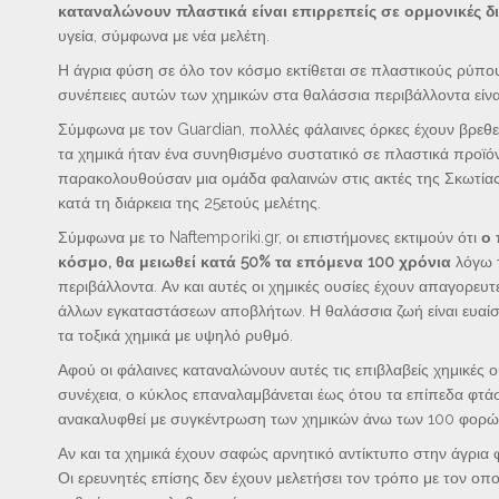
καταναλώνουν πλαστικά είναι επιρρεπείς σε ορμονικές 
υγεία, σύμφωνα με νέα μελέτη.
Η άγρια ​​φύση σε όλο τον κόσμο εκτίθεται σε πλαστικούς ρύπ
συνέπειες αυτών των χημικών στα θαλάσσια περιβάλλοντα είναι 
Σύμφωνα με τον Guardian, πολλές φάλαινες όρκες έχουν βρεθ
τα χημικά ήταν ένα συνηθισμένο συστατικό σε πλαστικά προϊό
παρακολουθούσαν μια ομάδα φαλαινών στις ακτές της Σκωτίας 
κατά τη διάρκεια της 25ετούς μελέτης.
Σύμφωνα με το Naftemporiki.gr, οι επιστήμονες εκτιμούν ότι
ο 
κόσμο, θα μειωθεί κατά 50% τα επόμενα 100 χρόνια
λόγω 
περιβάλλοντα. Αν και αυτές οι χημικές ουσίες έχουν απαγορε
άλλων εγκαταστάσεων αποβλήτων. Η θαλάσσια ζωή είναι ευαίσ
τα τοξικά χημικά με υψηλό ρυθμό.
Αφού οι φάλαινες καταναλώνουν αυτές τις επιβλαβείς χημικές
συνέχεια, ο κύκλος επαναλαμβάνεται έως ότου τα επίπεδα φτ
ανακαλυφθεί με συγκέντρωση των χημικών άνω των 100 φορών
Αν και τα χημικά έχουν σαφώς αρνητικό αντίκτυπο στην άγρια
Οι ερευνητές επίσης δεν έχουν μελετήσει τον τρόπο με τον οπ