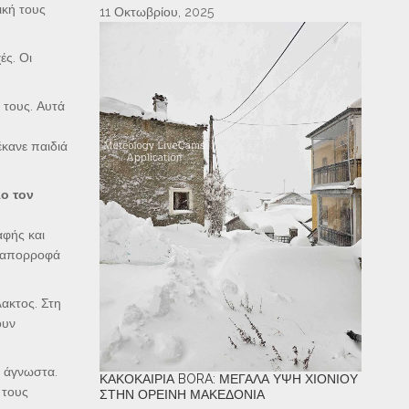
ική τους
11 Οκτωβρίου, 2025
ές. Οι
 τους. Αυτά
κανε παιδιά
ο τον
αφής και
α απορροφά
ακτος. Στη
ουν
ν άγνωστα.
ΚΑΚΟΚΑΙΡΊΑ BORA: ΜΕΓΆΛΑ ΎΨΗ ΧΙΟΝΙΟΎ
 τους
ΣΤΗΝ ΟΡΕΙΝΉ ΜΑΚΕΔΟΝΊΑ