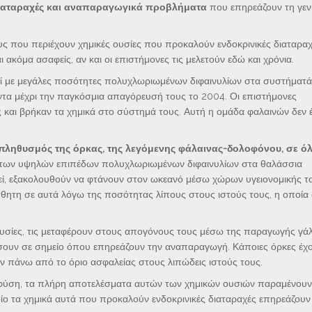
διαταραχές και αναπαραγωγικά προβλήματα
που επηρεάζουν τη γεν
ους που περιέχουν χημικές ουσίες που προκαλούν ενδοκρινικές διαταραχ
ακόμα ασαφείς, αν και οι επιστήμονες τις μελετούν εδώ και χρόνια.
εί με μεγάλες ποσότητες πολυχλωριωμένων διφαινυλίων στα συστήματά
ντα μέχρι την παγκόσμια απαγόρευσή τους το 2004. Οι επιστήμονες
και βρήκαν τα χημικά στο σύστημά τους. Αυτή η ομάδα φαλαινών δεν έ
πληθυσμός της όρκας, της λεγόμενης φάλαινας-δολοφόνου, σε όλ
των υψηλών επιπέδων πολυχλωριωμένων διφαινυλίων στα θαλάσσια
υτεί, εξακολουθούν να φτάνουν στον ωκεανό μέσω χώρων υγειονομικής τ
θητη σε αυτά λόγω της ποσότητας λίπους στους ιστούς τους, η οποί
 ουσίες, τις μεταφέρουν στους απογόνους τους μέσω της παραγωγής γάλ
άσουν σε σημείο όπου επηρεάζουν την αναπαραγωγή. Κάποιες όρκες έχ
 πάνω από το όριο ασφαλείας στους λιπώδεις ιστούς τους.
 ​​φύση, τα πλήρη αποτελέσματα αυτών των χημικών ουσιών παραμένου
οίο τα χημικά αυτά που προκαλούν ενδοκρινικές διαταραχές επηρεάζουν