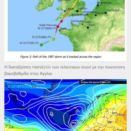
Η διαταξη(απο reanalysis των τελευταιων ετων) με την πυκνοτατη
βαροβαθμιδα στην Αγγλια.