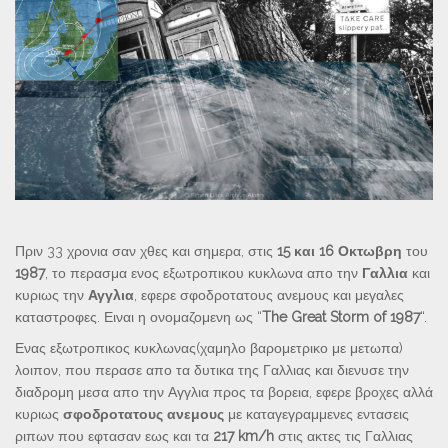
Πριν 33 χρονια σαν χθες και σημερα, στις
15 και 16 Οκτωβρη
του
1987
, το περασμα ενος εξωτροπικου κυκλωνα απο την
Γαλλια
και
κυριως την
Αγγλια
, εφερε σφοδροτατους ανεμους και μεγαλες
καταστροφες. Ειναι η ονομαζομενη ως “
The Great Storm of 1987
“.
Ενας εξωτροπικος κυκλωνας(χαμηλο βαρομετρικο με μετωπα)
λοιπον, που περασε απο τα δυτικα της Γαλλιας και διενυσε την
διαδρομη μεσα απο την Αγγλια προς τα βορεια, εφερε βροχες αλλά
κυριως
σφοδροτατους ανεμους
με καταγεγραμμενες εντασεις
ριπων που εφτασαν εως και τα
217 km/h
στις ακτες τις Γαλλιας