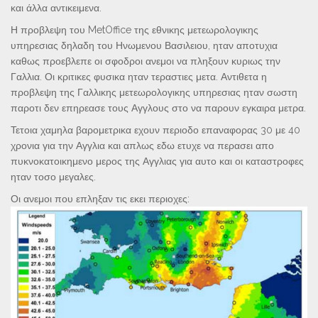
και άλλα αντικειμενα.
Η προβλεψη του MetOffice της εθνικης μετεωρολογικης
υπηρεσιας δηλαδη του Ηνωμενου Βασιλειου, ηταν αποτυχια
καθως προεβλεπε οι σφοδροι ανεμοι να πληξουν κυριως την
Γαλλια. Οι κριτικες φυσικα ηταν τεραστιες μετα. Αντιθετα η
προβλεψη της Γαλλικης μετεωρολογικης υπηρεσιας ηταν σωστη
παροτι δεν επηρεασε τους Αγγλους στο να παρουν εγκαιρα μετρα.
Τετοια χαμηλα βαρομετρικα εχουν περιοδο επαναφορας 30 με 40
χρονια για την Αγγλια και απλως εδω ετυχε να περασει απο
πυκνοκατοικημενο μερος της Αγγλιας για αυτο και οι καταστροφες
ηταν τοσο μεγαλες.
Οι ανεμοι που επληξαν τις εκει περιοχες: