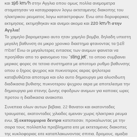
και
196 km/h
στην Αγγλια οπου ομως πολλα ανεμομετρα
σταματησαν να καταγραφουν λογω εκτεταμενης διακοπης του
ηλεκτρικου ρευματος λογω καταστροφων. Ενω απο δορυφορικες
εκτιμησεις, εκτιμηθηκαν και ανεμοι ακομα και
220 km/h στην
Αγγλια!
Το χαμηλο βαρομετρικο αυτο ηταν χαμηλο βομβα, δηλαδη υπεστη
μεγαλη βαθυνση σε μικρο χρονικο διαστημα φτανοντας τα 948
mbar! Ενω οι μεγαλυτερες εντασεις των ανεμων φαινεται να
προηλθαν απο το φιανομενο του “
sting jet
“, το οποιο συμβαινει
μερικες φορες σε τετοια συστηματα με αποτομο ρυθμο βαθυνσης
οπου ο ξηρος ψυχρος και πυκνοτερος αερας ψηλοτερα
καταβυθιζεται αποτομα και ολο αυτο δημιουργει μια αλυσιδωτη
διαδικασια βυθισης πυκνοτερου ψυχρου αερα με αποτελεσμα την
δημιουργια μια στενης ζωνης σφοδρων ανεμων για καποιες ωρες
προτου η διαδικασια ανακοπει.
Συνεπεια ολων αυτων βεβαια, 22 θανατοι και εκατονταδες
τραυματιες, εκατονταδες χιλιαδες εμειναν χωρις ηλεκτρικο ρευμα
ενω,
15 εκατομμυρια δεντρα
κατεπεσαν, προκαλωντας με την
σειρα τους πολλαπλα προβληματα ειτε με εκτεταμενες διακοπες
της κυκλοφοριας ειτε καταπλακωνοντας σπιτια, δρομους, αμαξια