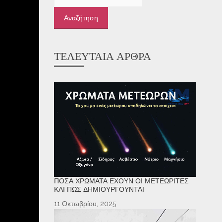
για:
ΤΕΛΕΥΤΑΊΑ ΆΡΘΡΑ
ΠΌΣΑ ΧΡΏΜΑΤΑ ΈΧΟΥΝ ΟΙ ΜΕΤΕΩΡΊΤΕΣ
ΚΑΙ ΠΏΣ ΔΗΜΙΟΥΡΓΟΎΝΤΑΙ
11 Οκτωβρίου, 2025