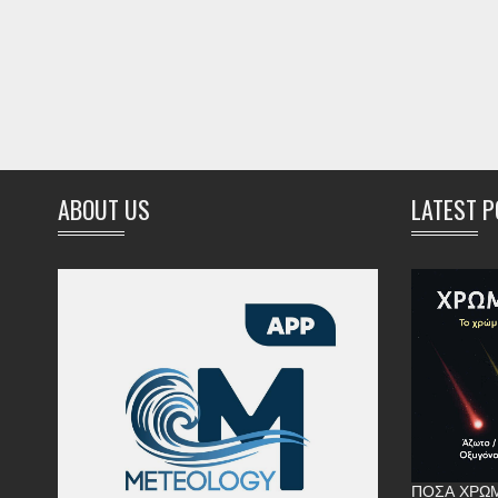
ABOUT US
LATEST 
ΠΌΣΑ ΧΡΏΜ