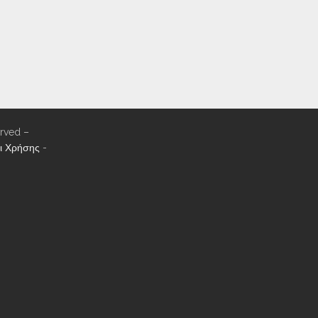
rved –
ι Χρήσης
-