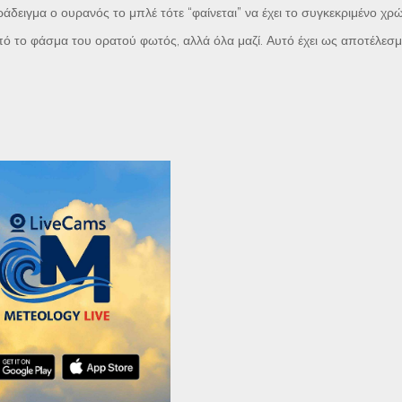
δειγμα ο ουρανός το μπλέ τότε “φαίνεται” να έχει το συγκεκριμένο χρ
πό το φάσμα του ορατού φωτός, αλλά όλα μαζί. Αυτό έχει ως αποτέλεσ