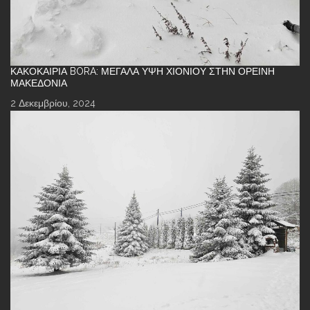
ΚΑΚΟΚΑΙΡΊΑ BORA: ΜΕΓΆΛΑ ΎΨΗ ΧΙΟΝΙΟΎ ΣΤΗΝ ΟΡΕΙΝΉ
ΜΑΚΕΔΟΝΊΑ
2 Δεκεμβρίου, 2024