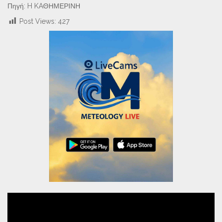
Πηγή: H KAΘΗΜΕΡΙΝΗ
Post Views:
427