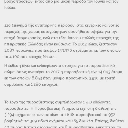
βροχοπτώσεων, εκτός από μια μικρή περίοδο τον Ιούνιο και τον
Ιούλιο.
Στο ξεκίνημα της αντιπυρικής περιόδου, στις κεντρικές και νότιες
περιοχές της χώρας καταγράφηκαν ασυνήθιστα υψηλές για την
εποχή θερμοκρασίες, ενώ στα τέλη Ιουνίου πολλές περιοχές της
ηπειρωτικής Ελλάδας είχαν καύσωνα. Το 2017, ελικά, ξέσπασαν
1.083 πυρκαγιές που έκαψαν 133.930 στρέμματα, εκ των οποίων
τα 4.100 σε περιοχές Natura.
Η έκθεση δίνει και ενδιαφέροντα στοιχεία για το πυροσβεστικό
σώμα: όπως αναφέρει, το 2017 η πυροσβεστική είχε 14.043 άτομα,
εκ των οποίων 8.853 ήταν μόνιμο προσωπικό, 3.910 με τριετή
συμβόλαια και 1.280 εποχικοί.
Το έργο της πυροσβεστικής συμπλήρωσαν 1.750 εθελοντές
πυροσβέστες. Η Πυροσβεστική Υπηρεσία έχει στη διάθεσή της
3.294 οχήματα εκ των οποίων τα 1.868 πυροσβεστικά, τα 952
βοηθητικά, τα 309 ειδικά οχήματα και 165 δίκυκλα. Επίσης, διαθέτει
40 πυροσβεστικά αεροσκάφη και 8 πυροσβεστικά ελικόπτερα, τα