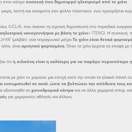
τη στον κόσμο
συσκευή που δημιουργεί ηλεκτρισμό από το χιόνι
.
ή, μικρή, λεπτή και εύκαμπτη σαν φύλλο πλαστικού, ενώ προορίζεται κυρ
ελες (UCLA), που έκαναν τη σχετική δημοσίευση στο περιοδικό ενεργει
βοηλεκτρική νανογεννήτρια με βάση το χιόνι
» (TENG). Η συσκευή, 
,2mW (μιλιβάτ), ανά τετραγωνικό μέτρο.
Το χιόνι είναι θετικά φορτισμ
 άλλη, είναι
αρνητικά φορτισμένη
. Όταν το χιόνι έρχεται σε επαφή με 
ξαν ότι
η σιλικόνη είναι η καλύτερη για να παράγει περισσότερο 
εται με χιόνι το χειμώνα, μια εποχή κατά την οποία τα ηλιακά πάνελ σ
α ενσωματωθεί σε αυτά, ώστε να βελτιώσει την απόδοση τους κα
να αξιοποιηθεί σε
χιονοδρομικά κέντρα
και σε άλλα χειμερινά σπορ, κ
ιρός
για χειμερινούς αθλητές και άλλους.