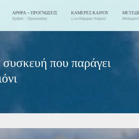
ΑΡΘΡΑ – ΠΡΟΓΝΩΣΕΙΣ
ΚΑΜΕΡΕΣ ΚΑΙΡΟΥ
ΜΕΤΕΩΡ
Άρθρα – Προγνώσεις
Live Κάμερες Καιρού
Μετεωρολο
 συσκευή που παράγει
ιόνι