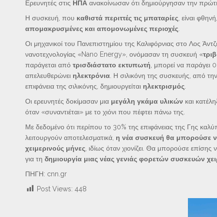
Ερευνητές στις
ΗΠΑ
ανακοίνωσαν ότι δημιούργησαν την πρώ
Η συσκευή, που
καθιστά περιττές τις μπαταρίες
, είναι φθην
απομακρυσμένες και απομονωμένες περιοχές
.
Οι μηχανικοί του Πανεπιστημίου της Καλιφόρνιας στο Λος Άντζ
νανοτεχνολογίας «Nano Energy», ονόμασαν τη συσκευή «
τρι
παράγεται από
τρισδιάστατο εκτυπωτή
, μπορεί να παράγει 0
απελευθερώνει
ηλεκτρόνια
. Η σιλικόνη της συσκευής, από την
επιφάνεια της σιλικόνης, δημιουργείται
ηλεκτρισμός
.
Οι ερευνητές δοκίμασαν μια
μεγάλη γκάμα υλικών
και κατέλη
όταν «συναντιέται» με το χιόνι που πέφτει πάνω της.
Με δεδομένο ότι περίπου το 30% της επιφάνειας της Γης καλύπτ
λειτουργούν αποτελεσματικά,
η νέα συσκευή θα μπορούσε ν
χειμερινούς μήνες
, ιδίως όταν χιονίζει. Θα μπορούσε επίσης 
για τη
δημιουργία μιας νέας γενιάς φορετών συσκευών χε
ΠΗΓΗ: cnn.gr
Post Views:
448