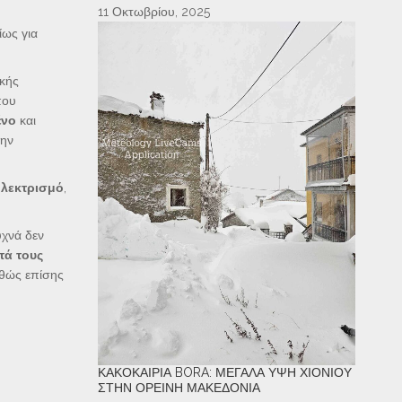
11 Οκτωβρίου, 2025
ίως για
ακής
που
ένο
και
την
ηλεκτρισμό
,
υχνά δεν
τά τους
αθώς επίσης
ΚΑΚΟΚΑΙΡΊΑ BORA: ΜΕΓΆΛΑ ΎΨΗ ΧΙΟΝΙΟΎ
ΣΤΗΝ ΟΡΕΙΝΉ ΜΑΚΕΔΟΝΊΑ