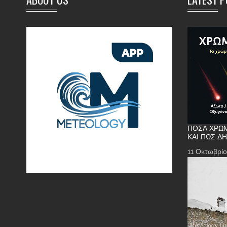
ΠΌΣΑ ΧΡΏΜ
ΚΑΙ ΠΏΣ Δ
11 Οκτωβρίο