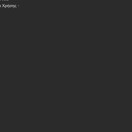
ι Χρήσης
-