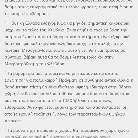
δούμε όπως επιγραμματικά, σε τίτλους-φρασεις, τι να περιμένουμε
τις επόμενες εβδομάδες.
” Η δυτική Ελλάδα ενδεχομένως να μην δεί σημαντική κακοκαιρια
μέχρι και το τέλος του Χειμώνα” Είναι αλήθεια, πως με βάση την
ροή που έχουν πάρει τα βαρομετρικά συστήματα, είναι εξαιρετικά
δύσκολο, μια καλά οργανωμένη διαταραχή, να καταλήξει στην
κεντρική Μεσόγειο-Ιονιο, ενώ αν αυτό γίνει, θα είναι πρόσκαιρο,
σύντομο. Βέβαια αυτά θα τα δούμε λεπτομερώς και στην
Μακροπρόθεσμη του Φλεβάρη.
” Τα βαρόμετρα μας, μπορεί και να μη πέσουν κάτω από τα
1020mbar για πολύ καιρό ” Πράγματι, σε συνθήκες αντικυκλώνα, η
βαρόμετρικη πίεση θα είναι ιδιαίτερα υψηλή. Ιδιαίτερα στην βόρεια
χώρα, δεν θεωρώ καθόλου απίθανο, να μην δούμε τα βαρόμετρα
μας να πέφτουν κάτω από τα 1020hpa για τις επόμενες
εβδομάδες. Αυτό φαίνεται χαρακτηριστικά και στις θάλασσες, οι
οποίες έχουν ” τραβηχτεί” , λόγω των παρατεταμένων υψηλών
πιεσεων.
” Τα βουνά της ηπειρωτικής χώρας θα παραμείνουν χωρίς χιόνια
για πολύ καιρό ακόμη”. Δυστυχώς, η κυκλοφορία όπως