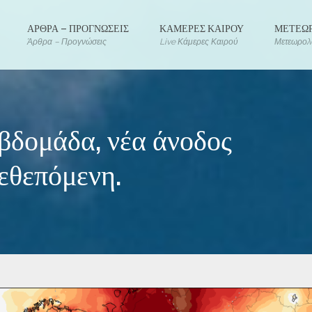
ΑΡΘΡΑ – ΠΡΟΓΝΩΣΕΙΣ
ΚΑΜΕΡΕΣ ΚΑΙΡΟΥ
ΜΕΤΕΩΡ
Άρθρα – Προγνώσεις
Live Κάμερες Καιρού
Μετεωρολο
εβδομάδα, νέα άνοδος
εθεπόμενη.