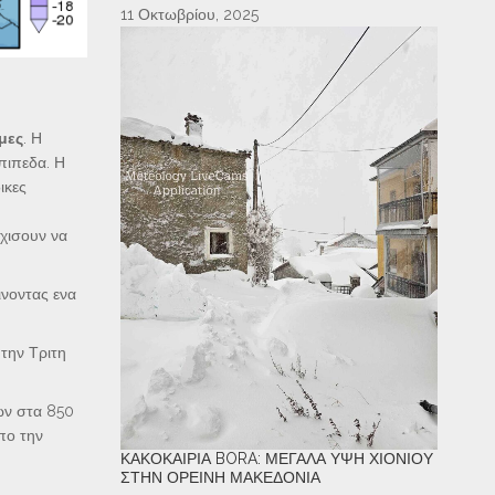
11 Οκτωβρίου, 2025
μες
. Η
πιπεδα. Η
ικες
ρχισουν να
νοντας ενα
 την Τριτη
ων στα 850
πο την
ΚΑΚΟΚΑΙΡΊΑ BORA: ΜΕΓΆΛΑ ΎΨΗ ΧΙΟΝΙΟΎ
ΣΤΗΝ ΟΡΕΙΝΉ ΜΑΚΕΔΟΝΊΑ