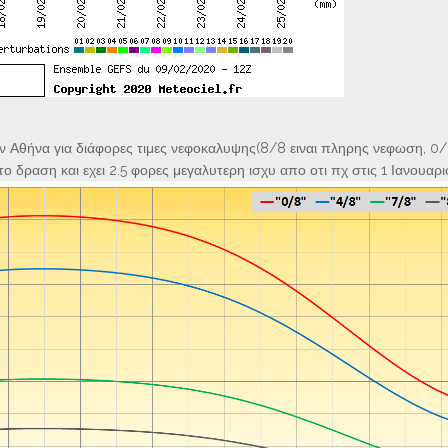
ην Αθήνα για διάφορες τιμες νεφοκαλυψης(8/8 ειναι πληρης νεφωση, 0
ο δραση και εχει 2.5 φορες μεγαλυτερη ισχυ απο οτι πχ στις 1 Ιανουαρι