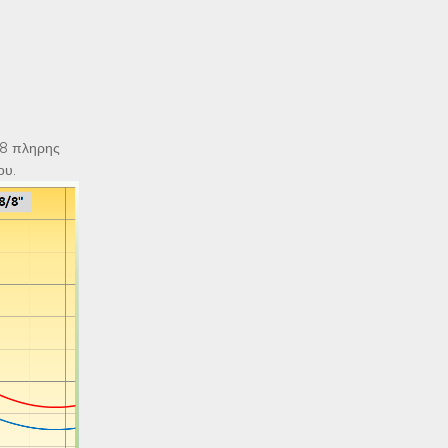
/8 πληρης
ου.