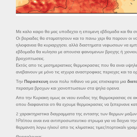
Με καλο καιρο θα μας υποδεχτει η επομενη εβδομαδα και θα συν
Οι βοριαδες θα σταματησουν και το πανω χερι θα παρουν οι νο
ηλιοφανεια θα κυριαρχησει, αλλά διαστηματα νεφωσεων να εμπο
εβδομαδα θα κυλησει με απουσια φαινομενων βροχης ή χιονιου
βροχοπτωσεις.
Εκτός απο τις μεσημεριατικες θερμοκρασιες που θα ειναι υψηλε
ανεβαινουν με μόνο τις ισχυρα αναστροφικες περιοχες και τα ορ
Την
Παρασκευη
ειναι πολυ πιθανο να μας επισκεφτει μια
διατ
περασμα βροχων και χιονοπτωσεων στα ψηλα ορεινα.
Απο την Κυριακη ομως εκ νεου ενοδος της θερμοκρασιας σε ακο
οπου διαφαινεται οτι θα εχουμε θερμοκρασιες να ξεπερνανε κ
2 χαρακτηριστικα διαγραμματα της εντασης των θερμων μαζω
hPa(που ειναι ενα αντιπροσωπευτικο στρωμα για να δειχνει τη
θερμανση λογω ηλιου) απο τις κλιματικες τιμες(πορτοκαλι γραμ
Θεσσαλονικη: