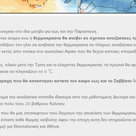
εχισει στο ιδιο μοτιβο για εως και την Παρασκευη.
τιοι ανεμοι ενω η
θερμοκρασια θα ανεβει σε σχετικα ανοιξιατικες τι
διζουν τον ηλιο να ανεβασει την θερμοκρασια σε πληρως ανοιξιατικα ε
 εκτός απο τοπικα στο ανατολικο Αιγαιο που θα δεχτει καποιες σποραδ
ς, πλεον μετα την Τριτη και οι ελαχιστες θερμοκρασιες τα πρωινα θα α
εινα να πλησιαζουν το 0 °C.
αραχη που θα καταστησει αστατο τον καιρο εως και το Σαββατο
δι
μα πιο ανοιξιατικα επιπεδα ιδιαιτερα απο την μεθεπομενη Δευτερα και
ατα πολυ τους 20 βαθμους Κελσιου.
ν που θα μας επισκεφτουν που δειχνουν την αποκλιση των θερμοκρασι
ν ενταση καθε θερμης εισβολης αφου την εποχη αυτη δεν επηρεαζεται α
μη) για Θεσσαλονικη και Αθήνα.