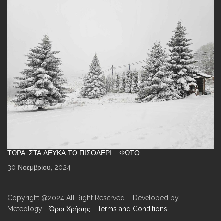
ΤΏΡΑ: ΣΤΑ ΛΕΥΚΆ ΤΟ ΠΙΣΟΔΈΡΙ – ΦΩΤΌ
30 Νοεμβρίου, 2024
Copyright @2024 All Right Reserved – Developed by
Meteology -
Όροι Χρήσης
-
Terms and Conditions