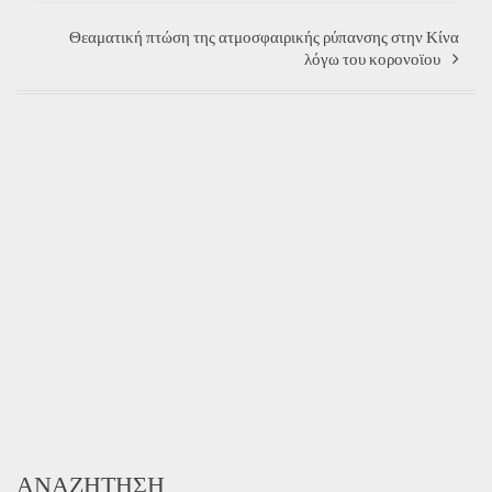
Θεαματική πτώση της ατμοσφαιρικής ρύπανσης στην Κίνα
λόγω του κορονοϊου
ΑΝΑΖΉΤΗΣΗ