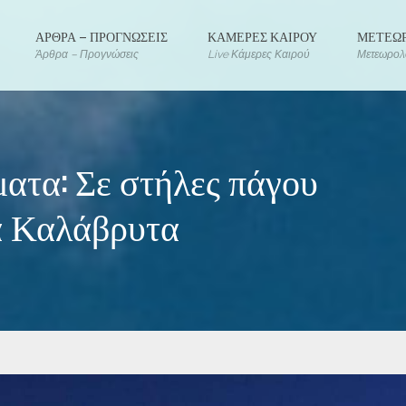
ΑΡΘΡΑ – ΠΡΟΓΝΩΣΕΙΣ
ΚΑΜΕΡΕΣ ΚΑΙΡΟΥ
ΜΕΤΕΩΡ
Άρθρα – Προγνώσεις
Live Κάμερες Καιρού
Μετεωρολο
ματα: Σε στήλες πάγου
τα Καλάβρυτα