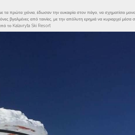
 τα πρώτα χιόνια, έδωσαν την ευκαιρία στον πάγο, να σχηματίσει μον
όνες βγαλμένες από ταινίες, με την απόλυτη ερημιά να κυριαρχεί μέσα 
πό το Kalavryta Ski Resort