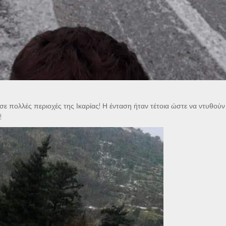
 πολλές περιοχές της Ικαρίας! Η ένταση ήταν τέτοια ώστε να ντυθούν
!