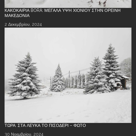
ΚΑΚΟΚΑΙΡΊΑ BORA: ΜΕΓΆΛΑ ΎΨΗ ΧΙΟΝΙΟΎ ΣΤΗΝ ΟΡΕΙΝΉ
ΜΑΚΕΔΟΝΊΑ
2 Δεκεμβρίου, 2024
ΤΏΡΑ: ΣΤΑ ΛΕΥΚΆ ΤΟ ΠΙΣΟΔΈΡΙ – ΦΩΤΌ
30 Νοεμβρίου, 2024