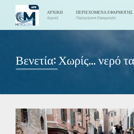
ΑΡΧΙΚΗ
ΠΕΡΙΕΧΟΜΕΝΑ ΕΦΑΡΜΟΓΗΣ
Αρχική
Περιεχόμενα Εφαρμογής
Βενετία: Χωρίς... νερό 