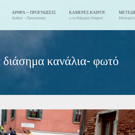
ΑΡΘΡΑ – ΠΡΟΓΝΩΣΕΙΣ
ΚΑΜΕΡΕΣ ΚΑΙΡΟΥ
ΜΕΤΕΩΡ
Άρθρα – Προγνώσεις
Live Κάμερες Καιρού
Μετεωρολο
τα διάσημα κανάλια- φωτό