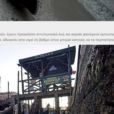
ερών, έχουν προκαλέσει εντυπωσιακά έως και ακραία φαινόμενα άμπωτη
ια, άδειασαν από νερό σε βαθμό όπου μπορεί κάποιος να τα περπατήσει