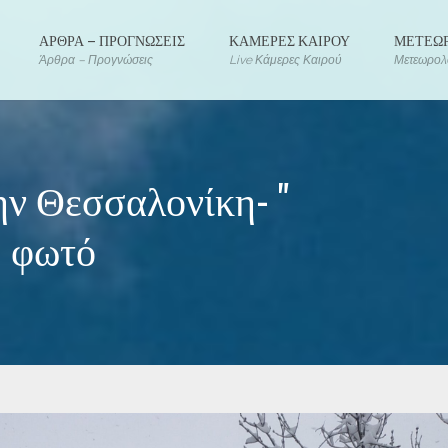
ΑΡΘΡΑ – ΠΡΟΓΝΩΣΕΙΣ
ΚΑΜΕΡΕΣ ΚΑΙΡΟΥ
ΜΕΤΕΩΡ
Άρθρα – Προγνώσεις
Live Κάμερες Καιρού
Μετεωρολο
ην Θεσσαλονίκη- "
- φωτό