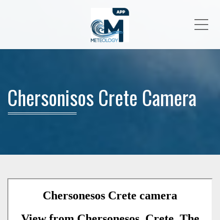
Me
Chersonisos Crete Camera