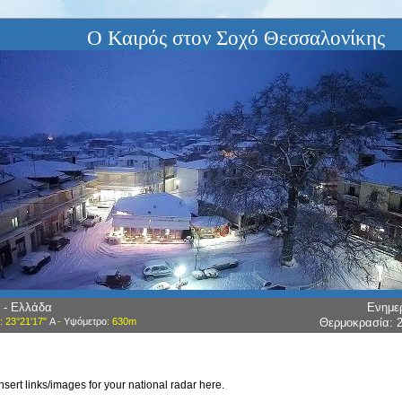
Ο Καιρός στον Σοχό Θεσσαλονίκης
 - Ελλάδα
Ενημε
: 23°21'17"
Α
-
Υψόμετρο
: 630m
Θερμοκρασία:
insert links/images for your national radar here.