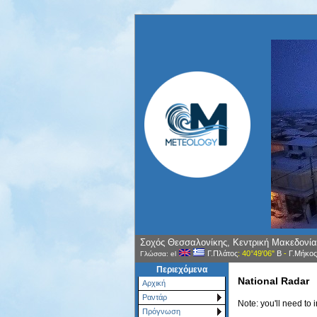
Σοχός Θεσσαλονίκης, Κεντρική Μακεδονία
Γ.Πλάτος
: 40°49'06"
Β
-
Γ.Μήκος
Γλώσσα: el
Περιεχόμενα
National Radar
Αρχική
Ραντάρ
Note: you'll need to 
Πρόγνωση