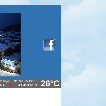
26°C
ρώθηκε
:
29/07/2026 19:19
26.4°C
-0.4°C/last hr
/hr