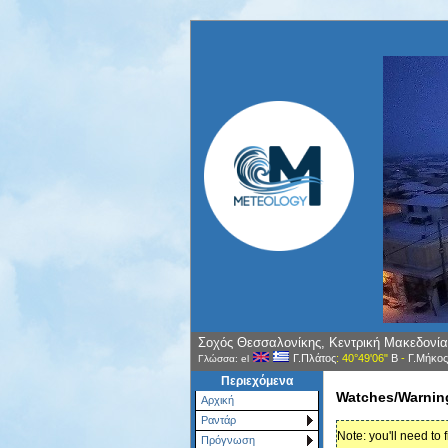
Σοχός Θεσσαλονίκης, Κεντρική Μακεδονία
Γ.Πλάτος
: 40°49'06"
Β
-
Γ.Μήκος
Γλώσσα: el
Περιεχόμενα
Watches/Warnin
Αρχική
Ραντάρ
Note: you'll need to 
Πρόγνωση