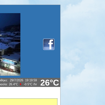
26°C
ώθηκε
:
29/7/2026
19:19:59
ρασία:
26.4°C
-0.5°C
/hr