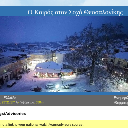
Ο Καιρός στον Σοχό Θεσσαλονίκης
 - Ελλάδα
Ενημερ
: 23°21'17"
Α
-
Υψόμετρο
: 630m
Θερμοκ
gs/Advisories
find a link to your national watch/warn/advisory source.