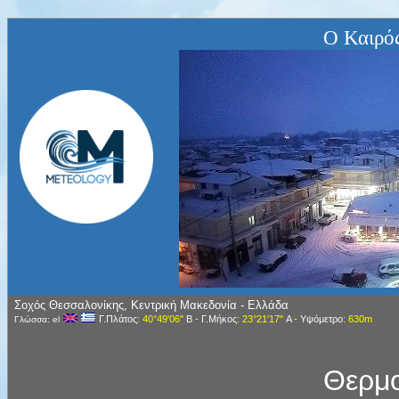
Ο Καιρό
Σοχός Θεσσαλονίκης, Κεντρική Μακεδονία - Ελλάδα
Γ.Πλάτος
: 40°49'06"
Β
-
Γ.Μήκος
: 23°21'17"
Α
-
Υψόμετρο
: 630m
Γλώσσα: el
Θερμ