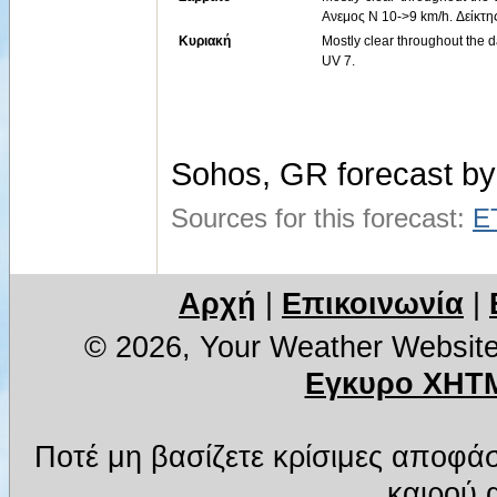
Ανεμος Ν 10->9 km/h. Δείκτη
Κυριακή
Mostly clear throughout the 
UV 7.
Sohos, GR forecast b
Sources for this forecast:
E
Αρχή
|
Επικοινωνία
|
© 2026, Your Weather Websit
Εγκυρο XHTM
Ποτέ μη βασίζετε κρίσιμες αποφά
καιρού α