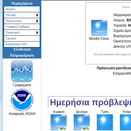
Περιεχόμενα
Τώρα: 
Αρχική
Θερμοκρασ
Ραντάρ
Ανεμος:
ΒΔ
Πρόγνωση
Υγρασία:
6
Γραφικά Σταθμού
Σημείο Δρ
Στατιστικά
Βαρόμετρο
Mostly Clear
Σχετικά
Ορατότητα
Κατάσταση WX
Δείκτης UV
Σύνδεσμοι
No precipitation throughout
Πληροφόρηση
Πρόγνωση μοντέλου 
Ενημερώθηκ
Γραφήματα
Ημερήσια πρόβλε
Κυριακή
Δευτέρα
Τρίτη
Τετάρ
Αναφορές NOAA