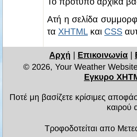
Το πρότυπο αρχικά βα
Ατή η σελίδα συμμορφ
τα
XHTML
και
CSS
αυτ
Αρχή
|
Επικοινωνία
|
© 2026, Your Weather Websit
Εγκυρο XHTM
Ποτέ μη βασίζετε κρίσιμες αποφά
καιρού α
Τροφοδοτείται απο Μετε