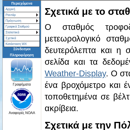
Περιεχόμενα
Σχετικά με το στα
Αρχική
Ραντάρ
Πρόγνωση
Ο σταθμός τροφοδ
Γραφικά Σταθμού
Στατιστικά
μετεωρολογικό σταθ
Σχετικά
Κατάσταση WX
δευτερόλεπτα και η 
Σύνδεσμοι
Πληροφόρηση
σελίδα και τα δεδομέ
Weather-Display
. Ο στ
ένα βροχόμετρο και έ
Γραφήματα
τοποθετημένα σε βέλτ
ακρίβεια.
Αναφορές NOAA
Σχετικά με την Πό