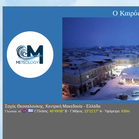
Ο Καιρό
Σοχός Θεσσαλονίκης, Κεντρική Μακεδονία - Ελλάδα
Γ.Πλάτος
: 40°49'06"
Β
-
Γ.Μήκος
: 23°21'17"
Α
-
Υψόμετρο
: 630m
Γλώσσα: el