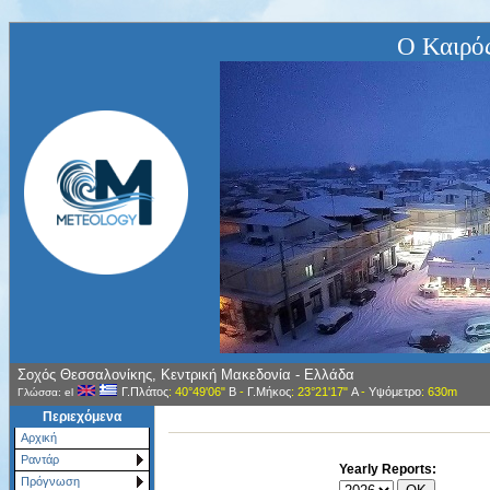
Ο Καιρό
Σοχός Θεσσαλονίκης, Κεντρική Μακεδονία - Ελλάδα
Γ.Πλάτος
: 40°49'06"
Β
-
Γ.Μήκος
: 23°21'17"
Α
-
Υψόμετρο
: 630m
Γλώσσα: el
Περιεχόμενα
Αρχική
Ραντάρ
Yearly Reports:
Πρόγνωση