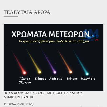
ΤΕΛΕΥΤΑΊΑ ΆΡΘΡΑ
ΠΌΣΑ ΧΡΏΜΑΤΑ ΈΧΟΥΝ ΟΙ ΜΕΤΕΩΡΊΤΕΣ ΚΑΙ ΠΏΣ
ΔΗΜΙΟΥΡΓΟΎΝΤΑΙ
11 Οκτωβρίου, 2025