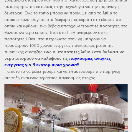
γραμμαρια δευτεριου κατι που ετσι και αλλιως ηδη χρησιμοποιειται
σε αμετρητες περιπτωσεις στην τεχνολογια για την παραγωγη
δευτεριου. Ενω το τριτιο μπορει να προκυψει απο το
λιθιο
το
οποιο ευκολα εξαγεται στα διάφορα πετρωματα στο εδαφος στο
οποια και αφθονει, ενω βεβαια υπαρχουν τεραστιες ποσοτητες στο
θαλασσινο νερο επισης. Ετσι στο ITER αναφερουν οτι οι
ποσοτητες λιθιου στα πετρωματα στην γη μπορουν να
προσφερουν 1000 χρονια ενεργειας παγκοσμιως μεσω της
πυρηνικης συντηξης
ενω οι ποσοτητες λιθιου στο θαλασσινο
νερο μπορουν να καλυψουν τις
παγκοσμιες αναγκες
ενεργειας για 6 εκατομμυρια χρονια!!
Για αυτο το να μελετησουμε και να τιθασευσουμε την πυρηνικη
συντηξη ειναι ενας τεραστιος παγκοσμιος στοχος.