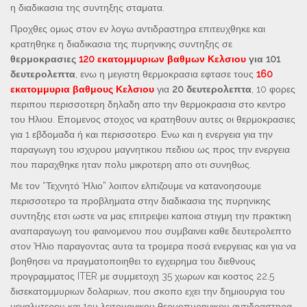
η διαδικασια της συντηξης σταματα.
Προχθες ομως στον εν λογω αντιδραστηρα επιτευχθηκε και
κρατηθηκε η διαδικασια της πυρηνικης συντηξης σε
θερμοκρασιες
120 εκατομμυριων βαθμων Κελσιου
για 101
δευτερολεπτα
, ενω η μεγιστη θερμοκρασια εφτασε τους
160
εκατομμυρια βαθμους Κελσιου
για
20 δευτερολεπτα
, 10 φορες
περιπου περισσοτερη δηλαδη απο την θερμοκρασια στο κεντρο
του Ηλιου. Επομενος στοχος να κρατηθουν αυτες οι θερμοκρασιες
για 1 εβδομαδα ή και περισσοτερο. Ενω και η ενεργεια για την
παραγωγη του ισχυρου μαγνητικου πεδιου ως προς την ενεργεια
που παραχθηκε ηταν πολυ μικροτερη απο οτι συνηθως.
Με τον “Τεχνητό Ήλιο” λοιπον ελπιζουμε να κατανοησουμε
περισσοτερο τα προβληματα στην διαδικασια της πυρηνικης
συντηξης ετσι ωστε να μας επιτρεψει καποια στιγμη την πρακτικη
αναπαραγωγη του φαινομενου που συμβαινει καθε δευτερολεπτο
στον Ήλιο παραγοντας αυτα τα τρομερα ποσά ενεργειας και για να
βοηθησει να πραγματοποιηθει το εγχειρημα του διεθνους
προγραμματος ITER με συμμετοχη 35 χωρων και κοστος 22.5
δισεκατομμυριων δολαριων, που σκοπο εχει την δημιουργια του
μεγαλυτερου και 1ου λειτουργικου θερμοπυρηνικου αντιδραστηρα,