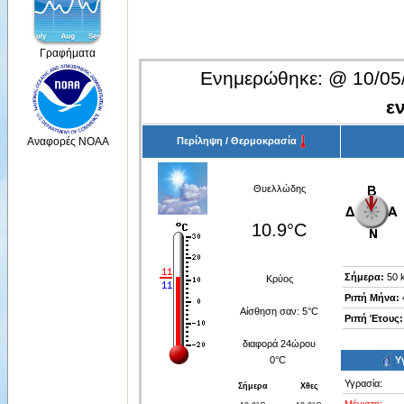
Γραφήματα
Ενημερώθηκε:
@
10/05
ε
Περίληψη / Θερμοκρασία
Αναφορές NOAA
Θυελλώδης
10.9°C
Σήμερα:
50 
Κρύος
Ριπή Μήνα:
Αίσθηση σαν:
5°C
Ριπή Έτους:
διαφορά 24ώρου
0°C
Υ
Υγρασία:
Σήμερα
Χθες