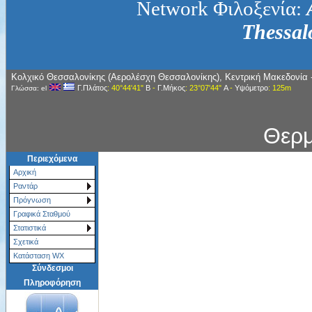
Network Φιλοξενία:
Thessal
Κολχικό Θεσσαλονίκης (Αερολέσχη Θεσσαλονίκης), Κεντρική Μακεδονία 
Γ.Πλάτος
: 40°44'41"
Β
-
Γ.Μήκος
: 23°07'44"
Α
-
Υψόμετρο
: 125m
Γλώσσα: el
Θερ
Περιεχόμενα
Αρχική
Ραντάρ
Πρόγνωση
Γραφικά Σταθμού
Στατιστικά
Σχετικά
Κατάσταση WX
Σύνδεσμοι
Πληροφόρηση