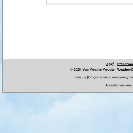
Αρχή
|
Επικοινων
© 2026, Your Weather Website
|
Weather-D
Ποτέ μη βασίζετε κρίσιμες αποφάσεις σ'
Τροφοδοτείται απο