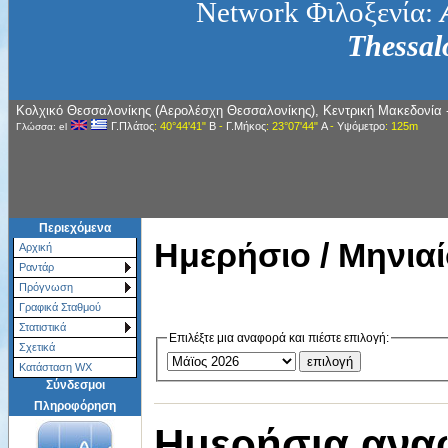
Network Φιλοξενία:
Thessal
Κολχικό Θεσσαλονίκης (Αερολέσχη Θεσσαλονίκης), Κεντρική Μακεδονία 
Γ.Πλάτος
: 40°44'41"
Β
-
Γ.Μήκος
: 23°07'44"
Α
-
Υψόμετρο
: 125m
Γλώσσα: el
Περιεχόμενα
Ημερήσιο / Μηνιαί
Αρχική
Ραντάρ
Πρόγνωση
Γραφικά Σταθμού
Στατιστικά
Επιλέξτε μια αναφορά και πιέστε επιλογή:
Σχετικά
Κατάσταση WX
Σύνδεσμοι
Πληροφόρηση
Ημερήσια ανα