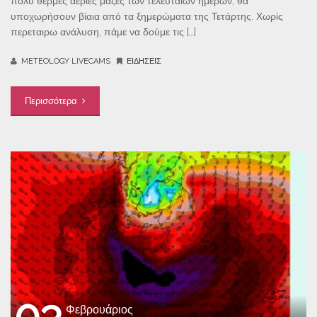
πολύ θερμές αέριες μάζες των τελευταίων ημερών, θα
υποχωρήσουν βίαια από τα ξημερώματα της Τετάρτης. Χωρίς
περεταιρω ανάλυση, πάμε να δούμε τις […]
METEOLOGY LIVECAMS
ΕΙΔΉΣΕΙΣ
Περισσότερα
03
Φεβρουάριος