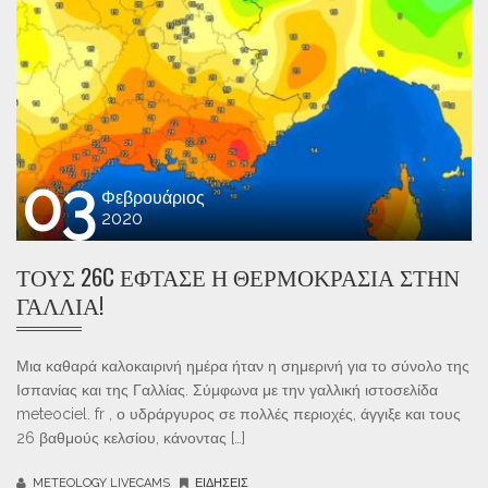
03
Φεβρουάριος
2020
ΤΟΥΣ 26C ΈΦΤΑΣΕ Η ΘΕΡΜΟΚΡΑΣΊΑ ΣΤΗΝ
ΓΑΛΛΊΑ!
Μια καθαρά καλοκαιρινή ημέρα ήταν η σημερινή για το σύνολο της
Ισπανίας και της Γαλλίας. Σύμφωνα με την γαλλική ιστοσελίδα
meteociel. fr , ο υδράργυρος σε πολλές περιοχές, άγγιξε και τους
26 βαθμούς κελσίου, κάνοντας […]
METEOLOGY LIVECAMS
ΕΙΔΉΣΕΙΣ