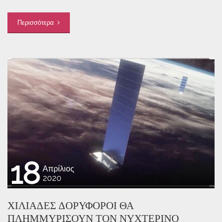
Περισσότερα
18
Απρίλιος
2020
ΧΙΛΙΆΔΕΣ ΔΟΡΥΦΌΡΟΙ ΘΑ
ΠΛΗΜΜΥΡΊΣΟΥΝ ΤΟΝ ΝΥΧΤΕΡΙΝΌ