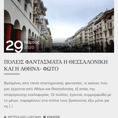
29
Μάρτιος
2020
ΠΌΛΕΙΣ ΦΑΝΤΆΣΜΑΤΑ Η ΘΕΣΣΑΛΟΝΊΚΗ
ΚΑΙ Η ΑΘΉΝΑ- ΦΩΤΌ
Βγαλμένες από ταινία επιστημονικής φαντασίας, οι εικόνες που
μας έρχονται από Αθήνα και Θεσσαλονίκη, εξ αιτίας της
απαγόρευσης κυκλοφορίας. Οι πολίτες, έχοντας συμμορφωθεί με
το μέτρο, παραμένουν στα σπίτια τους βγαίνοντας έξω μόνο για
τις […]
METEOLOGY LIVECAMS
ΕΙΔΉΣΕΙΣ