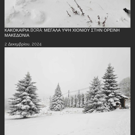
ΚΑΚΟΚΑΙΡΊΑ BORA: ΜΕΓΆΛΑ ΎΨΗ ΧΙΟΝΙΟΎ ΣΤΗΝ ΟΡΕΙΝΉ
ΜΑΚΕΔΟΝΊΑ
2 Δεκεμβρίου, 2024