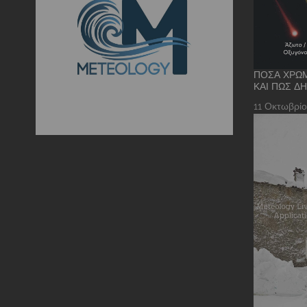
ΠΌΣΑ ΧΡΏΜ
ΚΑΙ ΠΏΣ Δ
11 Οκτωβρίο