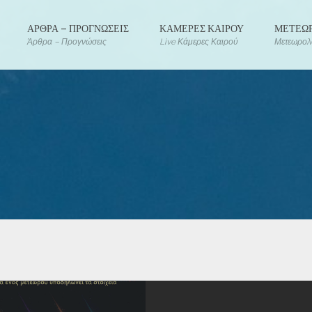
ΑΡΘΡΑ – ΠΡΟΓΝΩΣΕΙΣ
ΚΑΜΕΡΕΣ ΚΑΙΡΟΥ
ΜΕΤΕΩΡ
Άρθρα – Προγνώσεις
Live Κάμερες Καιρού
Μετεωρολο
POSTS
Copyright @2024 All Right Rese
Developed by Meteology -
Όρο
Terms and Conditions