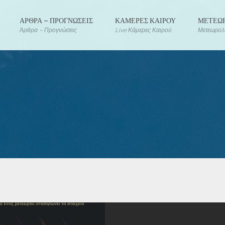
ΑΡΘΡΑ – ΠΡΟΓΝΩΣΕΙΣ
ΚΑΜΕΡΕΣ ΚΑΙΡΟΥ
ΜΕΤΕΩΡ
Άρθρα – Προγνώσεις
Live Κάμερες Καιρού
Μετεωρολο
POSTS
Copyright @2024 All Right Rese
Developed by Meteology -
Όρο
Terms and Conditions