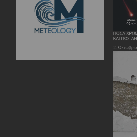
ΠΌΣΑ ΧΡΏΜ
ΚΑΙ ΠΏΣ Δ
11 Οκτωβρίο