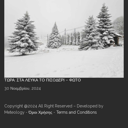
ΤΏΡΑ: ΣΤΑ ΛΕΥΚΆ ΤΟ ΠΙΣΟΔΈΡΙ – ΦΩΤΌ
30 Νοεμβρίου, 2024
Copyright @2024 All Right Reserved – Developed by
Meteology -
Όροι Χρήσης
-
Terms and Conditions