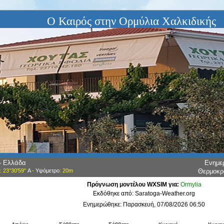
Ο Καιρός στην Ορμύλια Χαλκιδικής
 - Ελλάδα
Ενημε
: 23°30'59"
Α
-
Υψόμετρο
: 20m
Θερμοκ
Πρόγνωση μοντέλου WXSIM για:
Ormylia
Εκδόθηκε από: Saratoga-Weather.org
Ενημερώθηκε: Παρασκευή, 07/08/2026 06:50