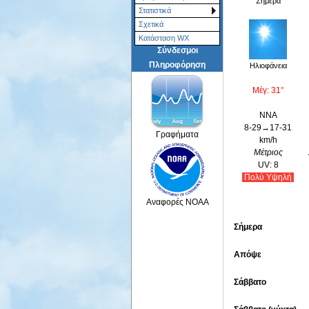
Σήμερα
Στατιστικά
Σχετικά
Κατάσταση WX
Σύνδεσμοι
Πληροφόρηση
Ηλιοφάνεια
Μέγ: 31°
ΝΝΑ
8-29→17-31
Γραφήματα
km/h
Μέτριος
UV: 8
Πολύ Yψηλή
Αναφορές NOAA
Σήμερα
Απόψε
Σάββατο