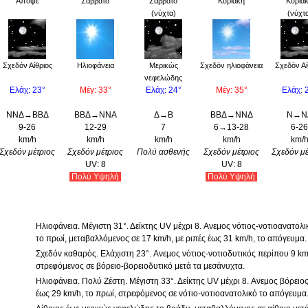
Απόψε
Σάββατο
Σάββατο
Κυριακή
Κυρια
(νύχτα)
(νύχτ
Σχεδόν Αίθριος
Ηλιοφάνεια
Μερικώς
Σχεδόν ηλιοφάνεια
Σχεδόν Αί
νεφελώδης
Ελάχ: 23°
Μέγ: 33°
Ελάχ: 24°
Μέγ: 35°
Ελάχ: 
ΝΝΔ→ΒΒΔ
ΒΒΔ→ΝΝΑ
Δ→Β
ΒΒΔ→ΝΝΔ
Ν→Ν
9-26
12-29
7
6→13-28
6-26
km/h
km/h
km/h
km/h
km/
Σχεδόν μέτριος
Σχεδόν μέτριος
Πολύ ασθενής
Σχεδόν μέτριος
Σχεδόν μέ
UV: 8
UV: 8
Πολύ Yψηλή
Πολύ Yψηλή
Ηλιοφάνεια. Μέγιστη 31°. Δείκτης UV μέχρι 8. Aνεμος νότιος-νοτιοανατολι
το πρωί, μεταβαλλόμενος σε 17 km/h, με ριπές έως 31 km/h, το απόγευμα.
Σχεδόν καθαρός. Ελάχιστη 23°. Aνεμος νότιος-νοτιοδυτικός περίπου 9 km/
στρεφόμενος σε βόρειο-βορειοδυτικό μετά τα μεσάνυχτα.
Ηλιοφάνεια. Πολύ Ζέστη. Μέγιστη 33°. Δείκτης UV μέχρι 8. Aνεμος βόρειο
έως 29 km/h, το πρωί, στρεφόμενος σε νότιο-νοτιοανατολικό το απόγευμα