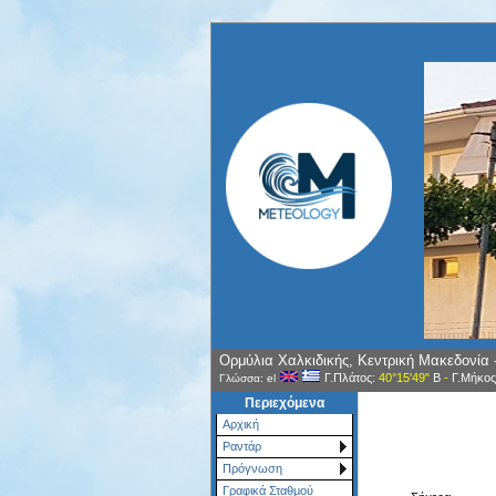
Ορμύλια Χαλκιδικής, Κεντρική Μακεδονία
Γ.Πλάτος
: 40°15'49"
Β
-
Γ.Μήκος
Γλώσσα: el
Περιεχόμενα
Αρχική
Ραντάρ
Πρόγνωση
Γραφικά Σταθμού