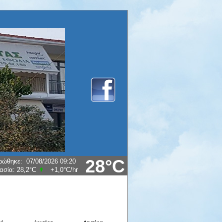
28°C
ρώθηκε
:
07/08/26
09:21:49
ρασία:
28.1°C
+1.0°C
/hr