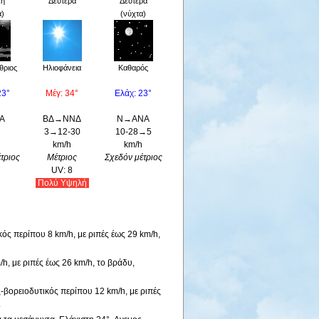
κή
Δευτέρα
Δευτέρα
α)
(νύχτα)
θριος
Ηλιοφάνεια
Καθαρός
23°
Μέγ: 34°
Ελάχ: 23°
Α
ΒΔ→ΝΝΔ
Ν→ΑΝΑ
3→12-30
10-28→5
h
km/h
km/h
τριος
Μέτριος
Σχεδόν μέτριος
UV: 8
Πολύ Yψηλή
κός περίπου 8 km/h, με ριπές έως 29 km/h,
h, με ριπές έως 26 km/h, το βράδυ,
ς-βορειοδυτικός περίπου 12 km/h, με ριπές
.