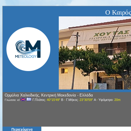
Ο Καιρός
Ορμύλια Χαλκιδικής, Κεντρική Μακεδονία - Ελλάδα
Γ.Πλάτος
: 40°15'49"
Β
-
Γ.Μήκος
: 23°30'59"
Α
-
Υψόμετρο
: 20m
Γλώσσα: el
Περιεχόμενα