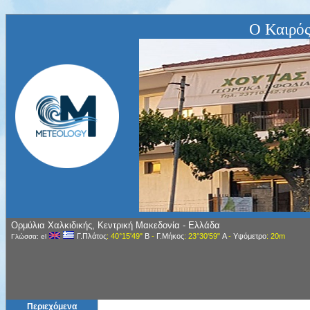
Ο Καιρός
Ορμύλια Χαλκιδικής, Κεντρική Μακεδονία - Ελλάδα
Γ.Πλάτος
: 40°15'49"
Β
-
Γ.Μήκος
: 23°30'59"
Α
-
Υψόμετρο
: 20m
Γλώσσα: el
Περιεχόμενα