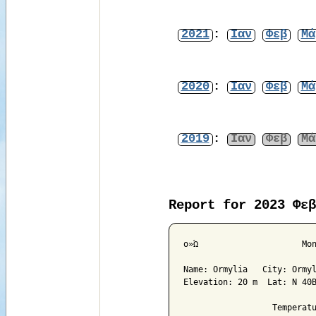
2021
:
Ιαν
Φεβ
Μά
2020
:
Ιαν
Φεβ
Μά
2019
:
Ιαν
Φεβ
Μά
Report for 2023 Φεβ
ο»Ώ			Monthly Climatological Summary for Feb 2023

Name: Ormylia   City: Ormyl
Elevation: 20 m  Lat: N 40Β
                  Temperatu