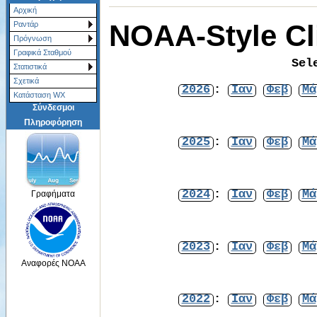
Αρχική
NOAA-Style Cl
Ραντάρ
Πρόγνωση
Γραφικά Σταθμού
Sel
Στατιστικά
Σχετικά
2026
:
Ιαν
Φεβ
Μά
Κατάσταση WX
Σύνδεσμοι
Πληροφόρηση
2025
:
Ιαν
Φεβ
Μά
2024
:
Ιαν
Φεβ
Μά
Γραφήματα
2023
:
Ιαν
Φεβ
Μά
Αναφορές NOAA
2022
:
Ιαν
Φεβ
Μά