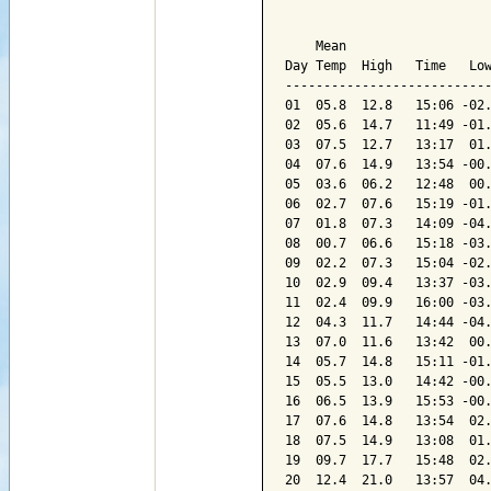
                           
    Mean                   
Day Temp  High   Time   Low
---------------------------
01  05.8  12.8   15:06 -02.
02  05.6  14.7   11:49 -01.
03  07.5  12.7   13:17  01.
04  07.6  14.9   13:54 -00.
05  03.6  06.2   12:48  00.
06  02.7  07.6   15:19 -01.
07  01.8  07.3   14:09 -04.
08  00.7  06.6   15:18 -03.
09  02.2  07.3   15:04 -02.
10  02.9  09.4   13:37 -03.
11  02.4  09.9   16:00 -03.
12  04.3  11.7   14:44 -04.
13  07.0  11.6   13:42  00.
14  05.7  14.8   15:11 -01.
15  05.5  13.0   14:42 -00.
16  06.5  13.9   15:53 -00.
17  07.6  14.8   13:54  02.
18  07.5  14.9   13:08  01.
19  09.7  17.7   15:48  02.
20  12.4  21.0   13:57  04.