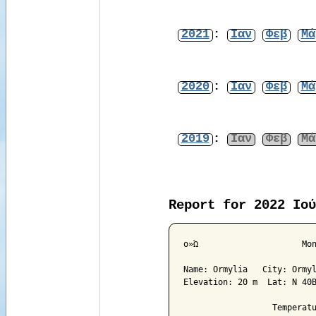
2021
:
Ιαν
Φεβ
Μά
2020
:
Ιαν
Φεβ
Μά
2019
:
Ιαν
Φεβ
Μά
Report for 2022 Ιού
ο»Ώ			Monthly Climatological Summary for Jun 2022

Name: Ormylia   City: Ormyl
Elevation: 20 m  Lat: N 40Β
                  Temperatu