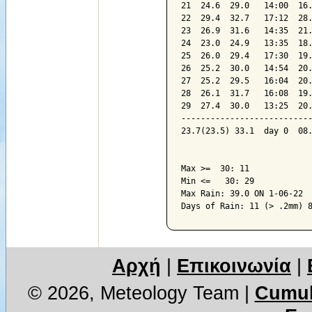
21  24.6  29.0   14:00  16.
22  29.4  32.7   17:12  28.
23  26.9  31.6   14:35  21.
24  23.0  24.9   13:35  18.
25  26.0  29.4   17:30  19.
26  25.2  30.0   14:54  20.
27  25.2  29.5   16:04  20.
28  26.1  31.7   16:08  19.
29  27.4  30.0   13:25  20.
---------------------------
23.7(23.5) 33.1  day 0  08.
Max >=  30: 11

Min <=   30: 29

Max Rain: 39.0 ON 1-06-22

Days of Rain: 11 (> .2mm) 
Αρχή
|
Επικοινωνία
|
© 2026, Meteology Team
|
Cumul