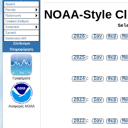
Αρχική
NOAA-Style Cl
Ραντάρ
Πρόγνωση
Γραφικά Σταθμού
Sel
Στατιστικά
Σχετικά
2026
:
Ιαν
Φεβ
Μά
Κατάσταση WX
Σύνδεσμοι
Πληροφόρηση
2025
:
Ιαν
Φεβ
Μά
2024
:
Ιαν
Φεβ
Μά
Γραφήματα
2023
:
Ιαν
Φεβ
Μά
Αναφορές NOAA
2022
:
Ιαν
Φεβ
Μά