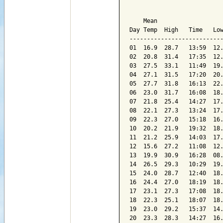
                           
    Mean                   
Day Temp  High   Time   Low
---------------------------
01  16.9  28.7   13:59  12.
02  20.8  31.4   17:35  12.
03  27.5  33.1   11:49  19.
04  27.1  31.5   17:20  20.
05  27.7  31.8   16:13  22.
06  23.0  31.7   16:08  18.
07  21.8  25.4   14:27  17.
08  22.1  27.3   13:24  17.
09  22.3  27.0   15:18  16.
10  20.2  21.9   19:32  18.
11  21.2  25.9   14:03  17.
12  15.6  27.2   11:08  12.
13  19.9  30.9   16:28  08.
14  26.5  29.3   10:29  19.
15  24.0  28.7   12:40  18.
16  24.4  27.0   18:19  18.
17  23.1  27.3   17:08  18.
18  22.3  25.1   18:07  18.
19  23.0  29.2   15:37  14.
20  23.3  28.3   14:27  16.