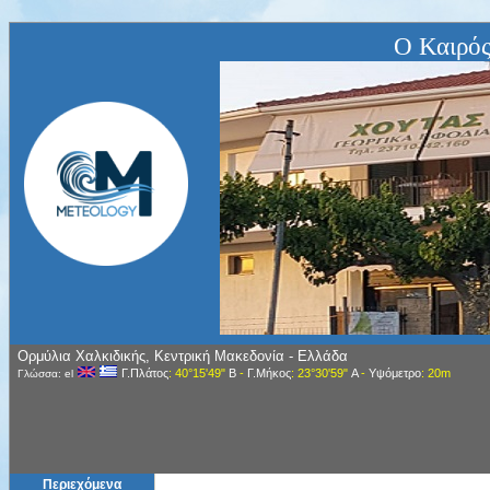
Ο Καιρός
Ορμύλια Χαλκιδικής, Κεντρική Μακεδονία - Ελλάδα
Γ.Πλάτος
: 40°15'49"
Β
-
Γ.Μήκος
: 23°30'59"
Α
-
Υψόμετρο
: 20m
Γλώσσα: el
Περιεχόμενα