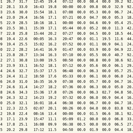
01  26.7  31.7   12:45  19.4   07:12  00.0  08.4  00.0  39.2  92.
02  28.1  33.0   16:43  19.8   00:00  00.0  09.8  00.0  32.9  92.
03  23.6  30.0   15:54  18.1   07:08  00.0  05.3  00.0  06.7  24.
04  23.0  29.4   16:56  17.1   07:21  00.0  04.7  00.0  05.3  18.
05  22.9  28.5   18:16  18.1   00:00  00.0  04.6  00.9  05.4  25.
06  23.5  30.1   15:39  17.1   05:44  00.0  05.2  00.0  11.3  42.
07  22.8  25.8   15:44  20.2   07:27  00.0  04.5  00.0  18.5  44.
08  19.4  22.6   00:05  16.3   20:47  00.0  01.1  19.5  11.6  44.
09  19.4  25.5   15:02  16.2   07:52  00.0  01.1  00.9  04.1  24.
10  22.2  28.2   14:41  16.9   01:47  00.0  03.9  00.0  04.9  22.
11  23.8  28.7   13:34  16.3   07:10  00.0  05.5  00.0  40.7  92.
12  27.1  30.8   13:00  19.5   08:50  00.0  08.8  00.0  38.6  92.
13  23.9  33.1   16:52  18.1   07:12  00.0  05.6  00.0  06.1  29.
14  24.6  32.7   15:37  17.5   06:48  00.0  06.3  00.0  05.7  25.
15  24.4  31.2   18:50  17.6   05:33  00.0  06.1  00.0  06.0  24.
16  24.0  31.0   16:35  16.9   07:38  00.0  05.7  00.0  04.7  16.
17  24.6  31.4   14:27  18.2   07:36  00.0  06.3  00.0  05.0  20.
18  24.6  34.3   15:36  17.8   07:26  00.0  06.3  02.7  04.8  50.
19  24.3  32.2   14:23  19.2   07:32  00.0  06.0  00.9  04.4  16.
20  25.0  32.1   16:01  18.4   06:38  00.0  06.7  00.0  04.7  18.
21  22.3  22.5   02:07  20.1   00:26  00.0  04.0  00.0  83.8  92.
22  19.8  22.4   08:16  13.4   00:00  00.0  01.5  06.6  38.1  92.
23  17.1  23.9   15:47  11.1   05:09  01.2  00.0  00.0  06.8  33.
24  17.8  25.1   16:08  09.9   06:38  00.5  00.0  00.0  06.5  27.
25  20.2  29.8   17:12  11.5   04:50  00.0  01.9  00.0  04.4  18.