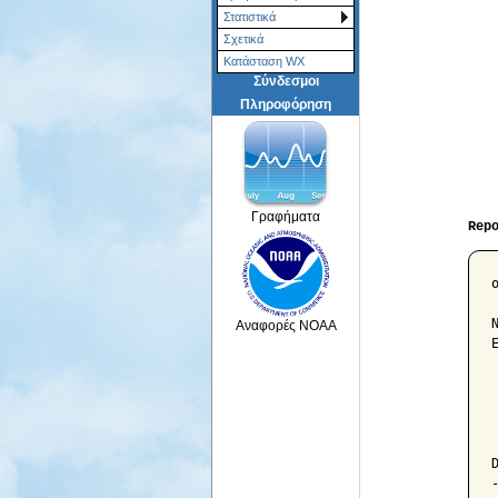
Στατιστικά
Σχετικά
Κατάσταση WX
Σύνδεσμοι
Πληροφόρηση
Γραφήματα
Rep
ο»Ώ			Monthly 
Αναφορές NOAA