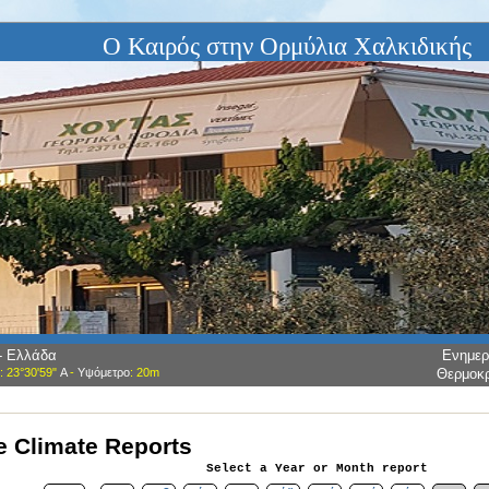
Ο Καιρός στην Ορμύλια Χαλκιδικής
 - Ελλάδα
Ενημε
: 23°30'59"
Α
-
Υψόμετρο
: 20m
Θερμοκ
 Climate Reports
Select a Year or Month report