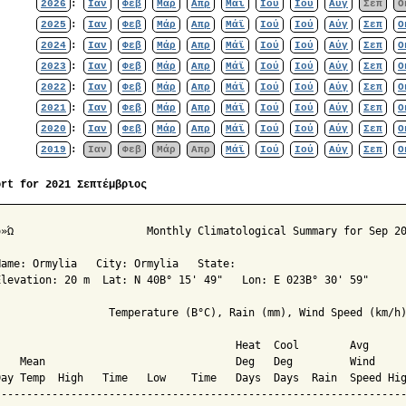
2026
:
Ιαν
Φεβ
Μάρ
Απρ
Μάϊ
Ιού
Ιού
Αύγ
Σεπ
Ο
2025
:
Ιαν
Φεβ
Μάρ
Απρ
Μάϊ
Ιού
Ιού
Αύγ
Σεπ
Ο
2024
:
Ιαν
Φεβ
Μάρ
Απρ
Μάϊ
Ιού
Ιού
Αύγ
Σεπ
Ο
2023
:
Ιαν
Φεβ
Μάρ
Απρ
Μάϊ
Ιού
Ιού
Αύγ
Σεπ
Ο
2022
:
Ιαν
Φεβ
Μάρ
Απρ
Μάϊ
Ιού
Ιού
Αύγ
Σεπ
Ο
2021
:
Ιαν
Φεβ
Μάρ
Απρ
Μάϊ
Ιού
Ιού
Αύγ
Σεπ
Ο
2020
:
Ιαν
Φεβ
Μάρ
Απρ
Μάϊ
Ιού
Ιού
Αύγ
Σεπ
Ο
2019
:
Ιαν
Φεβ
Μάρ
Απρ
Μάϊ
Ιού
Ιού
Αύγ
Σεπ
Ο
ort for 2021 Σεπτέμβριος
Climatological Summary for Sep 2021

Name: Ormylia   City: Ormylia   State: 

Elevation: 20 m  Lat: N 40Β° 15' 49"   Lon: E 023Β° 30' 59"

                  Temperature (Β°C), Rain (mm), Wind Speed (km/h)
                                      Heat  Cool        Avg

    Mean                              Deg   Deg         Wind     
Day Temp  High   Time   Low    Time   Days  Days  Rain  Speed Hig
-----------------------------------------------------------------