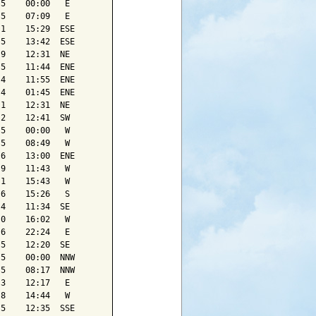
5    00:00   E 

5    07:09   E 

1    15:29  ESE

5    13:42  ESE

9    12:31  NE

5    11:44  ENE

4    11:55  ENE

4    01:45  ENE

1    12:31  NE

2    12:41  SW

5    00:00   W 

5    08:49   W 

6    13:00  ENE

9    11:43   W 

1    15:43   W 

6    15:26   S 

4    11:34  SE

0    16:02   W 

6    22:24   E 

5    12:20  SE

5    00:00  NNW

5    08:17  NNW

3    12:17   E 

8    14:44   W 

5    12:35  SSE
