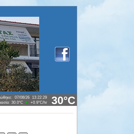
30°C
ρώθηκε
:
07/08/26
13:22:29
ρασία:
30.0°C
+0.9°C
/hr