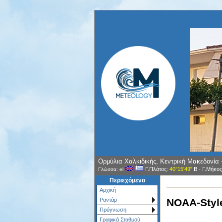
Ορμύλια Χαλκιδικής, Κεντρική Μακεδονία
Γ.Πλάτος
: 40°15'49"
Β
-
Γ.Μήκος
Γλώσσα: el
Περιεχόμενα
Αρχική
NOAA-Style
Ραντάρ
Πρόγνωση
Γραφικά Σταθμού