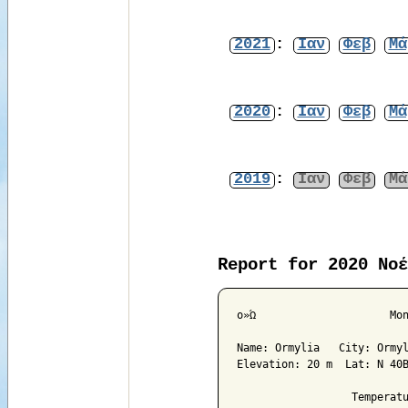
2021
:
Ιαν
Φεβ
Μά
2020
:
Ιαν
Φεβ
Μά
2019
:
Ιαν
Φεβ
Μά
Report for 2020 Νοέ
ο»Ώ			Monthly Climatological Summary for Nov 2020

Name: Ormylia   City: Ormyl
Elevation: 20 m  Lat: N 40Β
                  Temperatu