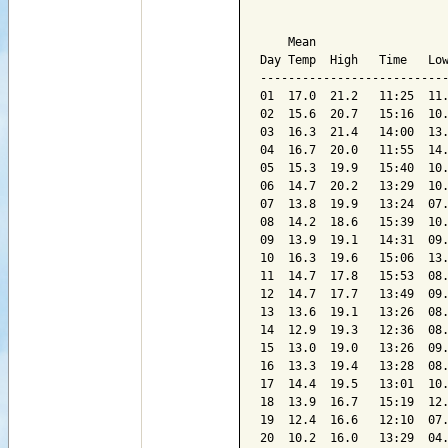
                           
    Mean                   
Day Temp  High   Time   Low
---------------------------
01  17.0  21.2   11:25  11.
02  15.6  20.7   15:16  10.
03  16.3  21.4   14:00  13.
04  16.7  20.0   11:55  14.
05  15.3  19.9   15:40  10.
06  14.7  20.2   13:29  10.
07  13.8  19.9   13:24  07.
08  14.2  18.6   15:39  10.
09  13.9  19.1   14:31  09.
10  16.3  19.6   15:06  13.
11  14.7  17.8   15:53  08.
12  14.7  17.7   13:49  09.
13  13.6  19.1   13:26  08.
14  12.9  19.3   12:36  08.
15  13.0  19.0   13:26  09.
16  13.3  19.4   13:28  08.
17  14.4  19.5   13:01  10.
18  13.9  16.7   15:19  12.
19  12.4  16.6   12:10  07.
20  10.2  16.0   13:29  04.