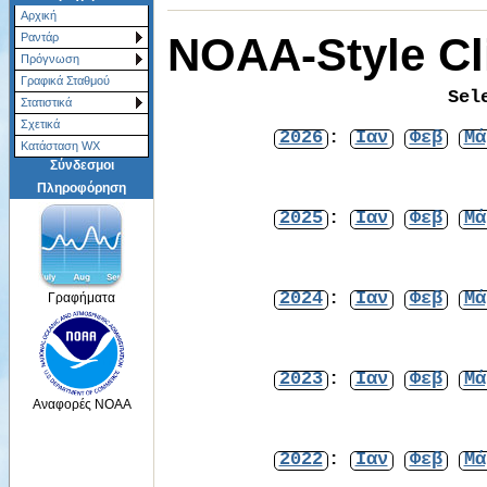
Αρχική
NOAA-Style Cl
Ραντάρ
Πρόγνωση
Γραφικά Σταθμού
Sel
Στατιστικά
Σχετικά
2026
:
Ιαν
Φεβ
Μά
Κατάσταση WX
Σύνδεσμοι
Πληροφόρηση
2025
:
Ιαν
Φεβ
Μά
2024
:
Ιαν
Φεβ
Μά
Γραφήματα
2023
:
Ιαν
Φεβ
Μά
Αναφορές NOAA
2022
:
Ιαν
Φεβ
Μά