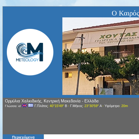
Ο Καιρός
Ορμύλια Χαλκιδικής, Κεντρική Μακεδονία - Ελλάδα
Γ.Πλάτος
: 40°15'49"
Β
-
Γ.Μήκος
: 23°30'59"
Α
-
Υψόμετρο
: 20m
Γλώσσα: el
Περιεχόμενα