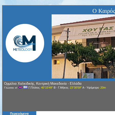
Ο Καιρός
Ορμύλια Χαλκιδικής, Κεντρική Μακεδονία - Ελλάδα
Γ.Πλάτος
: 40°15'49"
Β
-
Γ.Μήκος
: 23°30'59"
Α
-
Υψόμετρο
: 20m
Γλώσσα: el
Περιεχόμενα