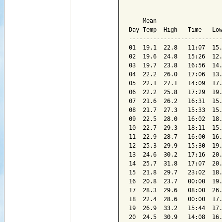
                           
    Mean                   
Day Temp  High   Time   Low
---------------------------
01  19.1  22.8   11:07  15.
02  19.6  24.8   15:26  12.
03  19.7  23.8   16:56  14.
04  22.2  26.0   17:06  13.
05  22.1  27.1   14:09  17.
06  22.2  25.8   17:29  19.
07  21.6  26.2   16:31  15.
08  21.7  27.3   15:33  15.
09  22.5  28.0   16:02  18.
10  22.7  29.3   18:11  15.
11  22.9  28.7   16:00  16.
12  25.3  29.9   15:30  19.
13  24.6  30.2   17:16  20.
14  25.7  31.8   17:07  20.
15  21.8  29.7   23:02  18.
16  20.8  23.7   00:00  19.
17  28.3  29.6   08:00  26.
18  22.4  28.6   00:00  17.
19  26.9  33.2   15:44  17.
20  24.5  30.9   14:08  16.