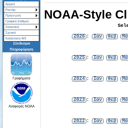
Αρχική
NOAA-Style Cl
Ραντάρ
Πρόγνωση
Γραφικά Σταθμού
Sel
Στατιστικά
Σχετικά
2026
:
Ιαν
Φεβ
Μά
Κατάσταση WX
Σύνδεσμοι
Πληροφόρηση
2025
:
Ιαν
Φεβ
Μά
2024
:
Ιαν
Φεβ
Μά
Γραφήματα
2023
:
Ιαν
Φεβ
Μά
Αναφορές NOAA
2022
:
Ιαν
Φεβ
Μά