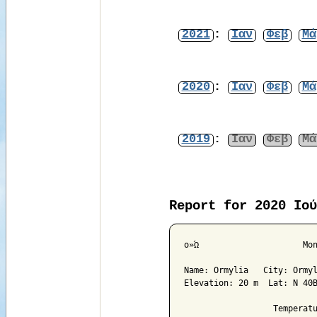
2021
:
Ιαν
Φεβ
Μά
2020
:
Ιαν
Φεβ
Μά
2019
:
Ιαν
Φεβ
Μά
Report for 2020 Ιού
ο»Ώ			Monthly Climatological Summary for Jun 2020

Name: Ormylia   City: Ormyl
Elevation: 20 m  Lat: N 40Β
                  Temperatu