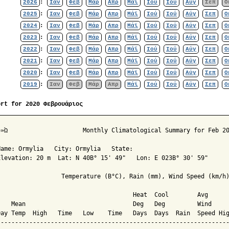
2026
:
Ιαν
Φεβ
Μάρ
Απρ
Μάϊ
Ιού
Ιού
Αύγ
Σεπ
Ο
2025
:
Ιαν
Φεβ
Μάρ
Απρ
Μάϊ
Ιού
Ιού
Αύγ
Σεπ
Ο
2024
:
Ιαν
Φεβ
Μάρ
Απρ
Μάϊ
Ιού
Ιού
Αύγ
Σεπ
Ο
2023
:
Ιαν
Φεβ
Μάρ
Απρ
Μάϊ
Ιού
Ιού
Αύγ
Σεπ
Ο
2022
:
Ιαν
Φεβ
Μάρ
Απρ
Μάϊ
Ιού
Ιού
Αύγ
Σεπ
Ο
2021
:
Ιαν
Φεβ
Μάρ
Απρ
Μάϊ
Ιού
Ιού
Αύγ
Σεπ
Ο
2020
:
Ιαν
Φεβ
Μάρ
Απρ
Μάϊ
Ιού
Ιού
Αύγ
Σεπ
Ο
2019
:
Ιαν
Φεβ
Μάρ
Απρ
Μάϊ
Ιού
Ιού
Αύγ
Σεπ
Ο
ort for 2020 Φεβρουάριος
Climatological Summary for Feb 2020

Name: Ormylia   City: Ormylia   State: 

Elevation: 20 m  Lat: N 40Β° 15' 49"   Lon: E 023Β° 30' 59"

                  Temperature (Β°C), Rain (mm), Wind Speed (km/h)
                                      Heat  Cool        Avg

    Mean                              Deg   Deg         Wind     
Day Temp  High   Time   Low    Time   Days  Days  Rain  Speed Hig
-----------------------------------------------------------------