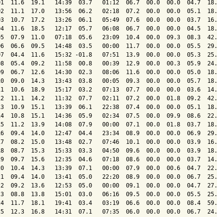
01  11.6  19.1   14:39  03.7   01:12  06.7  00.0  00.0  04.7  18.
02  11.1  17.0   13:56  06.2   02:18  07.2  00.0  00.0  05.1  18.
03  10.7  17.2   13:26  06.1   05:49  07.6  00.0  00.0  03.7  16.
04  11.6  18.5   12:17  05.7   06:08  06.7  00.0  00.0  04.5  18.
05  07.9  11.0   07:18  05.6   23:09  10.4  00.0  09.3  08.3  42.
06  06.6  09.5   14:48  03.5   00:00  11.7  00.0  00.0  05.5  29.
07  04.4  11.6   15:32 -01.8   07:51  13.9  00.0  00.0  05.3  25.
08  05.4  09.2   11:58  00.8   00:39  12.9  00.0  00.3  05.9  24.
09  06.7  12.6   14:30  02.3   08:06  11.6  00.0  00.0  05.0  18.
10  09.0  14.3   13:43  03.8   00:05  09.3  00.0  00.0  05.7  18.
11  10.6  18.9   15:17  03.2   07:13  07.7  00.0  00.0  03.6  14.
12  11.1  14.2   11:32  07.7   02:11  07.2  00.0  01.8  09.2  42.
13  10.9  15.1   13:39  06.1   22:38  07.4  00.0  00.0  05.1  18.
14  10.8  15.1   14:36  05.9   02:34  07.5  00.0  09.9  08.6  22.
15  11.2  13.9   14:08  07.9   00:00  07.1  00.0  01.8  03.7  18.
16  09.4  14.0   12:47  04.4   23:34  08.9  00.0  00.0  06.9  29.
17  08.2  15.0   13:48  02.7   07:46  10.1  00.0  00.0  03.9  16.
18  08.7  15.3   15:33  03.3   04:50  09.6  00.0  00.0  03.9  18.
19  09.7  15.6   12:35  04.6   07:18  08.6  00.0  00.0  03.7  14.
20  10.4  14.3   13:39  07.1   00:00  07.9  00.0  00.6  04.7  22.
21  09.4  14.0   13:41  05.0   22:20  08.9  00.0  00.0  06.7  25.
22  09.2  13.6   12:53  05.0   00:00  09.1  00.0  00.0  04.7  27.
23  08.8  13.8   15:01  03.0   06:16  09.5  00.0  00.0  05.5  25.
24  11.7  18.1   19:41  03.4   03:19  06.6  00.0  00.0  08.4  59.
25  12.3  16.8   14:31  07.1   07:35  06.0  00.0  00.0  06.7  24.