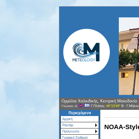
Ορμύλια Χαλκιδικής, Κεντρική Μακεδονία
Γ.Πλάτος
: 40°15'49"
Β
-
Γ.Μήκος
Γλώσσα: el
Περιεχόμενα
Αρχική
NOAA-Style
Ραντάρ
Πρόγνωση
Γραφικά Σταθμού