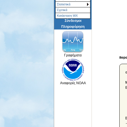
Στατιστικά
Σχετικά
Κατάσταση WX
Σύνδεσμοι
Πληροφόρηση
Γραφήματα
Rep
ο»Ώ			Monthly 
Αναφορές NOAA