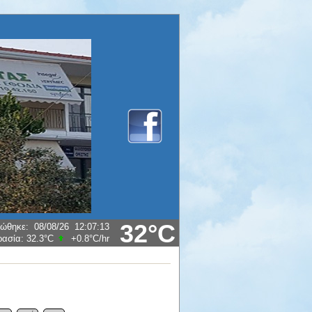
32°C
ρώθηκε
:
08/08/26
12:07:23
ρασία:
32.3°C
+0.8°C
/hr