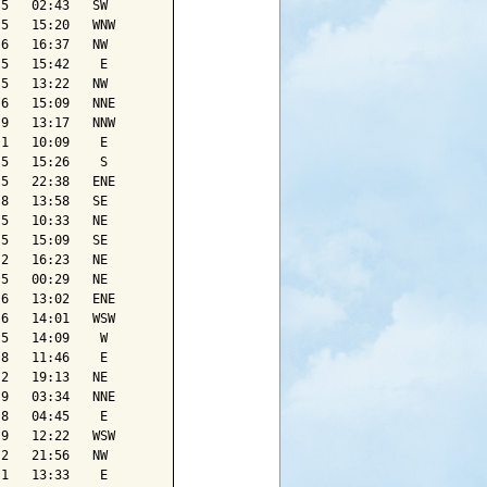
5   02:43   SW

5   15:20   WNW

6   16:37   NW

5   15:42    E 

5   13:22   NW

6   15:09   NNE

9   13:17   NNW

1   10:09    E 

5   15:26    S 

5   22:38   ENE

8   13:58   SE

5   10:33   NE

5   15:09   SE

2   16:23   NE

5   00:29   NE

6   13:02   ENE

6   14:01   WSW

5   14:09    W 

8   11:46    E 

2   19:13   NE

9   03:34   NNE

8   04:45    E 

9   12:22   WSW

2   21:56   NW

1   13:33    E 
