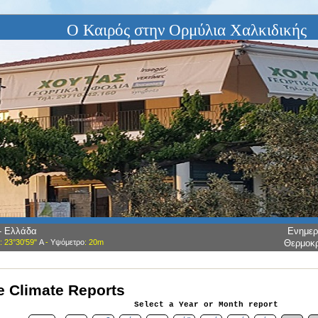
Ο Καιρός στην Ορμύλια Χαλκιδικής
 - Ελλάδα
Ενημε
: 23°30'59"
Α
-
Υψόμετρο
: 20m
Θερμοκ
 Climate Reports
Select a Year or Month report