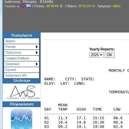
Ιωάννινα, Ήπειρος - Ελλάδα
Γ.Πλάτος
: 39°39'44"
Β
-
Γ.Μήκος
: 20°51'23"
Α
-
Υψόμετρο
: 480m
Γλώσσα: el
Περιεχόμενα
Αρχική
Ραντάρ
Yearly Reports:
Πρόγνωση
Γραφικά Σταθμού
Στατιστικά
Σχετικά
Κατάσταση WX
Σύνδεσμοι
Πληροφόρηση