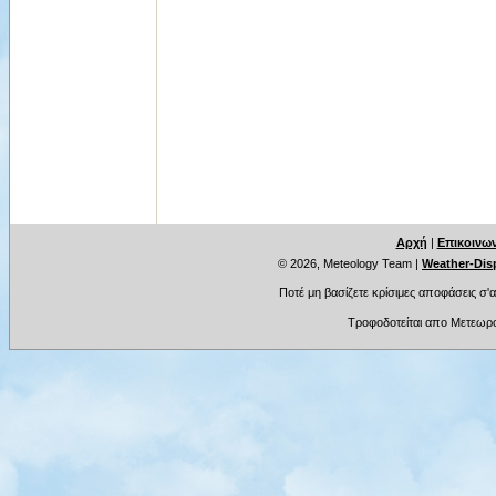
Αρχή
|
Επικοινων
© 2026, Meteology Team
|
Weather-Disp
Ποτέ μη βασίζετε κρίσιμες αποφάσεις σ'
Τροφοδοτείται απο Μετεωρο