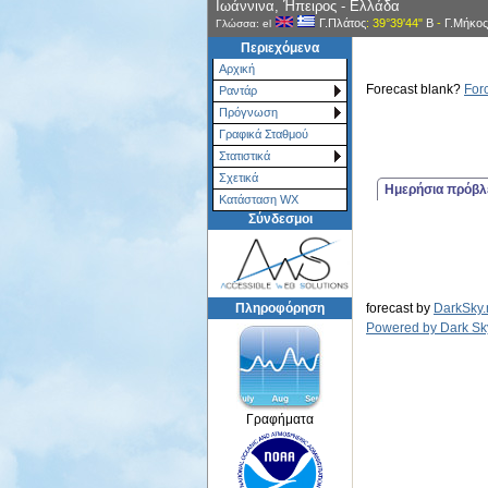
Ιωάννινα, Ήπειρος - Ελλάδα
Γ.Πλάτος
: 39°39'44"
Β
-
Γ.Μήκος
Γλώσσα: el
Περιεχόμενα
Αρχική
Forecast blank?
For
Ραντάρ
Πρόγνωση
Γραφικά Σταθμού
Στατιστικά
Σχετικά
Ημερήσια πρόβ
Κατάσταση WX
Σύνδεσμοι
Πληροφόρηση
forecast by
DarkSky.
Powered by Dark Sk
Γραφήματα