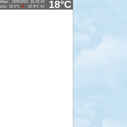
18°C
ώθηκε
:
26/8/2021
15:42:43
ασία:
18.0°C
-10.9°C
/hr