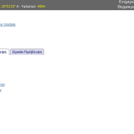
Ενημερ
: 20°51'23"
Α
-
Υψόμετρο
: 480m
Θερμοκρ
ce Update
λεψη
Ωριαία Πρόβλεψη
net
.
y