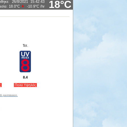
18°C
ώθηκε
:
26/8/2021
15:42:43
ασία:
18.0°C
-10.9°C
/hr
Τετ.
8.4
ς
Πολύ Υψηλός
th permission.