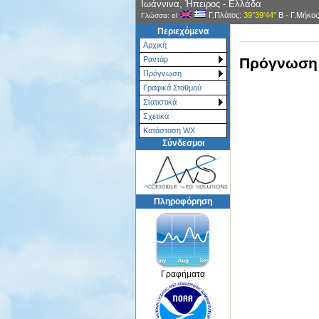
Ιωάννινα, Ήπειρος - Ελλάδα
Γ.Πλάτος
: 39°39'44"
Β
-
Γ.Μήκος
Γλώσσα: el
Περιεχόμενα
Αρχική
Πρόγνωση 
Ραντάρ
Πρόγνωση
Γραφικά Σταθμού
Στατιστικά
Σχετικά
Κατάσταση WX
Σύνδεσμοι
Πληροφόρηση
Γραφήματα