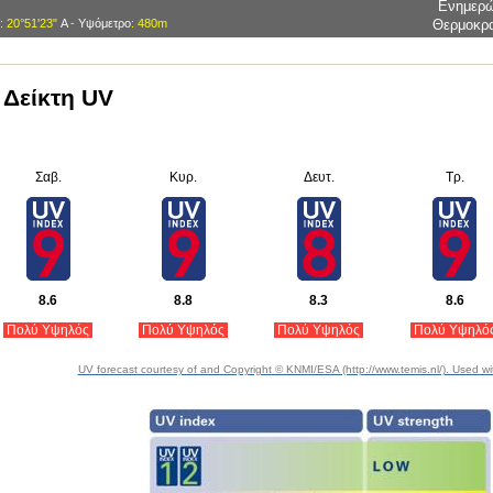
Ενημερ
: 20°51'23"
Α
-
Υψόμετρο
: 480m
Θερμοκρ
Δείκτη UV
Σαβ.
Κυρ.
Δευτ.
Τρ.
8.6
8.8
8.3
8.6
Πολύ Υψηλός
Πολύ Υψηλός
Πολύ Υψηλός
Πολύ Υψηλό
UV forecast courtesy of and Copyright © KNMI/ESA (http://www.temis.nl/). Used wi