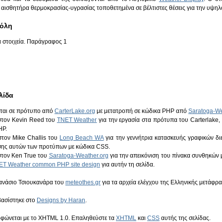
 αισθητήρα θερμοκρασίας-υγρασίας τοποθετημένα σε βέλτιστες θέσεις για την υψηλ
Πόλη
 στοιχεία. Παράγραφος 1
λίδα
εται σε πρότυπο από
CarterLake.org
με μετατροπή σε κώδικα PHP από
Saratoga-We
 στον Kevin Reed του
TNET Weather
για την εργασία στα πρότυπα του Carterlake, κ
HP.
στον Mike Challis του
Long Beach WA
για την γεννήτρια κατασκευής γραφικών δ
ης αυτών των προτύπων με κώδικα CSS.
στον Ken True του
Saratoga-Weather.org
για την απεικόνιση του πίνακα συνθηκών μ
ET Weather common PHP site design
για αυτήν τη σελίδα.
θανάσιο Τσιουκανάρα του
meteothes.gr
για τα αρχεία ελέγχου της Ελληνικής μετάφρ
βασίστηκε στο
Designs by Haran
.
ρφώνεται με το XHTML 1.0. Επαληθεύστε τα
XHTML
και
CSS
αυτής της σελίδας.