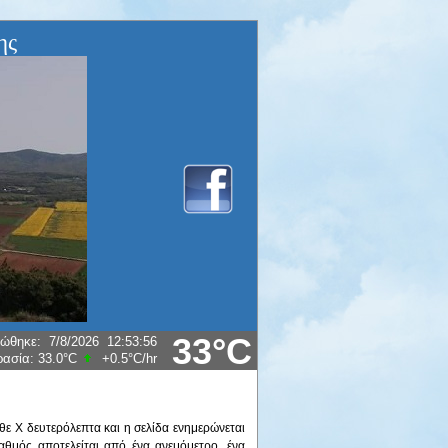
ης
33°C
ρώθηκε
:
7/8/2026
12:53:56
ρασία:
33.0°C
+0.5°C
/hr
ε X δευτερόλεπτα και η σελίδα ενημερώνεται
αθμός αποτελείται από ένα ανεμόμετρο, ένα