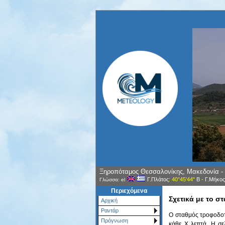
Ξηροπόταμος Θεσσαλονίκης, Μακεδονία -
Γ.Πλάτος
: 40°45'44"
Β
-
Γ.Μήκος
Γλώσσα: el
Περιεχόμενα
Σχετικά με το σ
Αρχική
Ραντάρ
Ο σταθμός τροφοδοτε
Πρόγνωση
κάθε X λεπτά. Η σε