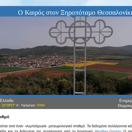
Ο Καιρός στον Ξηροπόταμο Θεσσαλονίκ
 Ελλάδα
Ενημε
: 23°28'57"
Α
-
Υψόμετρο
: 370m
Θερμοκ
ταθμό
ίται από έναν -συμπλήρωσε- μετεωρολογικό σταθμό. Τα δεδομένα συλλέγονται κάθ
λίδα και τα δεδομένα της συλλέγονται από το Λογισμικό
Weather-Display
. Ο στ