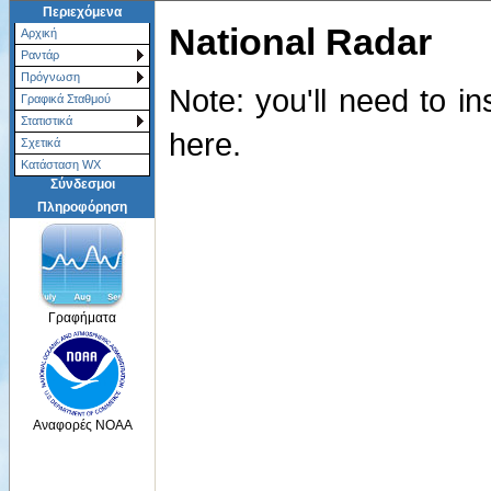
Περιεχόμενα
National Radar
Αρχική
Ραντάρ
Πρόγνωση
Note: you'll need to in
Γραφικά Σταθμού
Στατιστικά
here.
Σχετικά
Κατάσταση WX
Σύνδεσμοι
Πληροφόρηση
Γραφήματα
Αναφορές NOAA