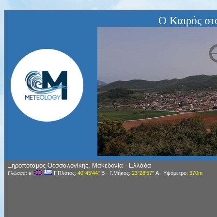
Ο Καιρός στ
Ξηροπόταμος Θεσσαλονίκης, Μακεδονία - Ελλάδα
Γ.Πλάτος
: 40°45'44"
Β
-
Γ.Μήκος
: 23°28'57"
Α
-
Υψόμετρο
: 370m
Γλώσσα: el