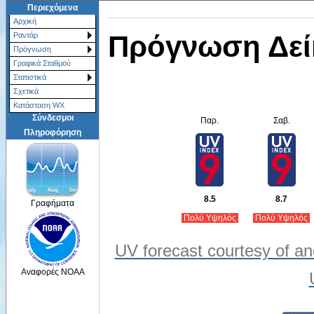
Περιεχόμενα
Αρχική
Πρόγνωση Δεί
Ραντάρ
Πρόγνωση
Γραφικά Σταθμού
Στατιστικά
Σχετικά
Κατάσταση WX
Σύνδεσμοι
Παρ.
Σαβ.
Πληροφόρηση
8.5
8.7
Γραφήματα
Πολύ Υψηλός
Πολύ Υψηλός
UV forecast courtesy of an
Αναφορές NOAA