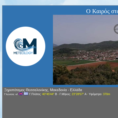
Ο Καιρός στ
Ξηροπόταμος Θεσσαλονίκης, Μακεδονία - Ελλάδα
Γ.Πλάτος
: 40°45'44"
Β
-
Γ.Μήκος
: 23°28'57"
Α
-
Υψόμετρο
: 370m
Γλώσσα: el