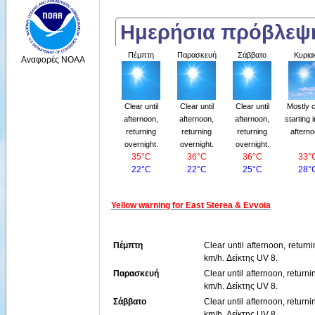
Ημερήσια πρόβλε
Πέμπτη
Παρασκευή
Σάββατο
Κυρια
Αναφορές NOAA
Clear until
Clear until
Clear until
Mostly c
afternoon,
afternoon,
afternoon,
starting 
returning
returning
returning
afterno
overnight.
overnight.
overnight.
35°C
36°C
36°C
33°
22°C
22°C
25°C
28°
Yellow warning for East Sterea & Evvoia
Πέμπτη
Clear until afternoon, retur
km/h. Δείκτης UV 8.
Παρασκευή
Clear until afternoon, retur
km/h. Δείκτης UV 8.
Σάββατο
Clear until afternoon, retur
km/h. Δείκτης UV 8.