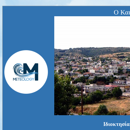
Ο Και
Ιδιοκτησία