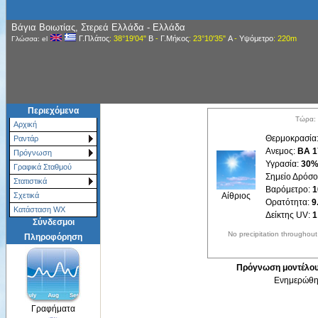
Βάγια Βοιωτίας, Στερεά Ελλάδα - Ελλάδα
Γ.Πλάτος
: 38°19'04"
Β
-
Γ.Μήκος
: 23°10'35"
Α
-
Υψόμετρο
: 220m
Γλώσσα: el
Περιεχόμενα
Τώρα: 
Αρχική
Θερμοκρασία
Ραντάρ
Ανεμος:
ΒΑ 1
Πρόγνωση
Υγρασία:
30
Γραφικά Σταθμού
Σημείο Δρόσ
Στατιστικά
Βαρόμετρο:
1
Αίθριος
Σχετικά
Ορατότητα:
9
Κατάσταση WX
Δείκτης UV:
1
Σύνδεσμοι
No precipitation throughou
Πληροφόρηση
Πρόγνωση μοντέλου 
Ενημερώθηκ
Γραφήματα