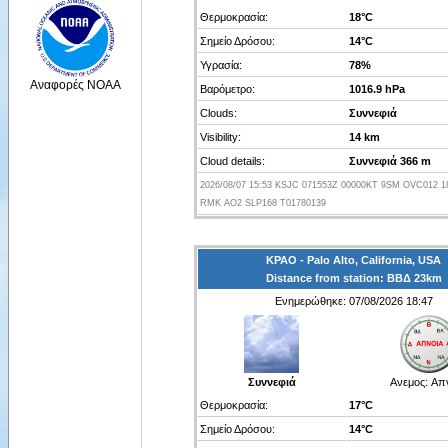
Θερμοκρασία:
18°C
Σημείο Δρόσου:
14°C
Υγρασία:
78%
Αναφορές NOAA
Βαρόμετρο:
1016.9 hPa
Clouds:
Συννεφιά
Visibility:
14 km
Cloud details:
Συννεφιά 366 m
2026/08/07 15:53 KSJC 071553Z 00000KT 9SM OVC012 1
RMK AO2 SLP168 T01780139
KPAO - Palo Alto, California, USA
Distance from station: ΒΒΔ 23km
Ενημερώθηκε: 07/08/2026 18:47
Συννεφιά
Ανεμος:
Απ
Θερμοκρασία:
17°C
Σημείο Δρόσου:
14°C