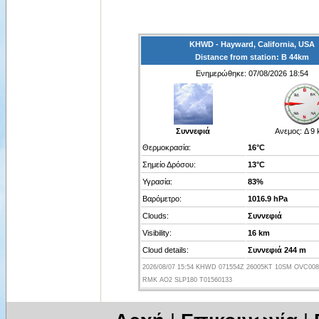
KHWD - Hayward, California, USA
Distance from station: Β 44km
Ενημερώθηκε: 07/08/2026 18:54
Συννεφιά
Ανεμος:
Δ 9 
Θερμοκρασία:
16°C
Σημείο Δρόσου:
13°C
Υγρασία:
83%
Βαρόμετρο:
1016.9 hPa
Clouds:
Συννεφιά
Visibility:
16 km
Cloud details:
Συννεφιά 244 m
2026/08/07 15:54 KHWD 071554Z 26005KT 10SM OVC008 
RMK AO2 SLP180 T01560133