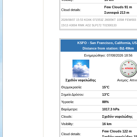
Few Clouds 91 m
Cloud details:
Συννεφιά 213 m
2026/08/07 15:53 KOAK 071553Z 26005KT 10SM FEW003
15/13 A3004 RMK AO2 SLP172 T01500133
KSFO - San Francisco, California, U
Distance from station: ΒΔ 49km
Ενημερώθηκε: 07/08/2026 18:56
Σχεδόν νεφελώδης
Ανεμος:
Απνο
Θερμοκρασία:
15°C
Σημείο Δρόσου:
13°C
Υγρασία:
88%
Βαρόμετρο:
1017.3 hPa
Clouds:
Σχεδόν νεφελώδης
Visibility:
16 km
Few Clouds 122 m
Cloud details:
Σχεδόν νεφελώδης 2