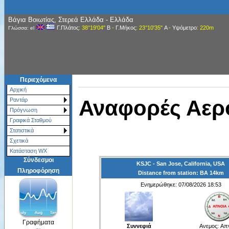
Βάγια Βοιωτίας, Στερεά Ελλάδα - Ελλάδα
Γ.Πλάτος
: 38°19'04"
Β
-
Γ.Μήκος
: 23°10'35"
Α
-
Υψόμετρο
: 220m
Γλώσσα: el
Περιεχόμενα
Αρχική
Αναφορές Αερ
Ραντάρ
Πρόγνωση
Γραφικά Σταθμού
Στατιστικά
Σχετικά
Κατάσταση WX
Σύνδεσμοι
KSJC - San Jose, California, USA
Πληροφόρηση
Distance from station: ΒΑ 14km
Ενημερώθηκε: 07/08/2026 18:53
Γραφήματα
Συννεφιά
Ανεμος:
Απ