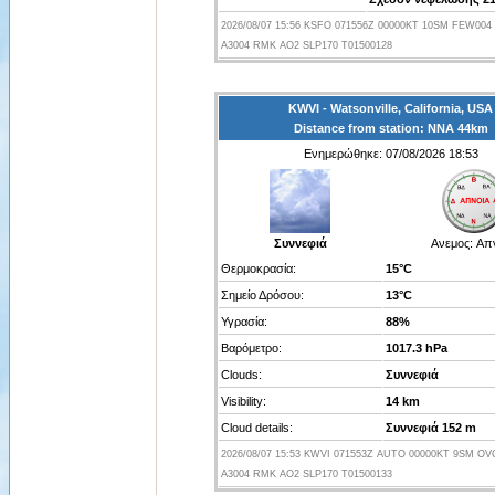
2026/08/07 15:56 KSFO 071556Z 00000KT 10SM FEW004 
A3004 RMK AO2 SLP170 T01500128
KWVI - Watsonville, California, USA
Distance from station: ΝΝΑ 44km
Ενημερώθηκε: 07/08/2026 18:53
Συννεφιά
Ανεμος:
Απ
Θερμοκρασία:
15°C
Σημείο Δρόσου:
13°C
Υγρασία:
88%
Βαρόμετρο:
1017.3 hPa
Clouds:
Συννεφιά
Visibility:
14 km
Cloud details:
Συννεφιά 152 m
2026/08/07 15:53 KWVI 071553Z AUTO 00000KT 9SM OVC
A3004 RMK AO2 SLP170 T01500133