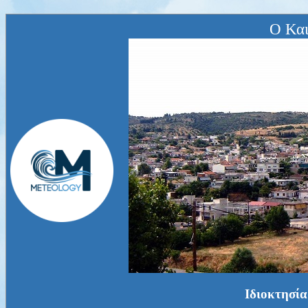
Ο Και
Ιδιοκτησία