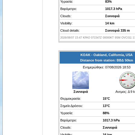
Υγρασία:
83%
Βαρόμετρο:
1017.3 hPa
Clouds:
Συννεφιά
Visibility:
14 km
Cloud details:
Συννεφιά 335 m
2026/08/07 15:47 KPAO 071547Z 00000KT 9SM OVC011 17
KOAK - Oakland, California, USA
Distance from station: ΒΒΔ 50km
Ενημερώθηκε: 07/08/2026 18:53
Συννεφιά
Ανεμος:
Δ 9 
Θερμοκρασία:
15°C
Σημείο Δρόσου:
13°C
Υγρασία:
88%
Βαρόμετρο:
1017.3 hPa
Clouds:
Συννεφιά
Visibility:
16 km