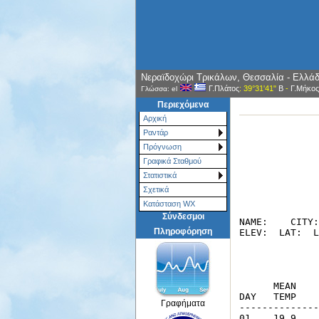
Νεραϊδοχώρι Τρικάλων, Θεσσαλία - Ελλά
Γ.Πλάτος
: 39°31'41"
Β
-
Γ.Μήκος
Γλώσσα: el
Περιεχόμενα
Αρχική
Ραντάρ
Πρόγνωση
Γραφικά Σταθμού
Στατιστικά
Σχετικά
Κατάσταση WX
Σύνδεσμοι
Πληροφόρηση
Γραφήματα