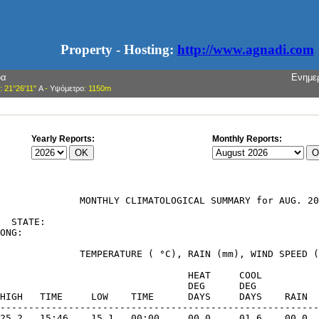
Property - Hosting:
http://www.agnadi.com
δα
Ενημε
: 21°26'11"
Α
-
Υψόμετρο
: 1150m
Yearly Reports:
Monthly Reports: