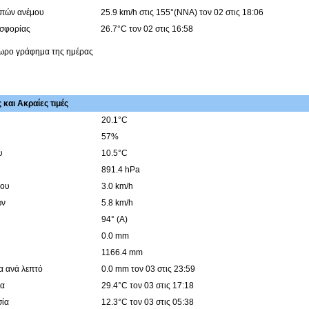
ιπών ανέμου
25.9 km/h στις 155°(ΝΝΑ) τον 02 στις 18:06
υσφορίας
26.7°C τον 02 στις 16:58
4ωρο γράφημα της ημέρας
και Ακραίες τιμές
20.1°C
57%
υ
10.5°C
891.4 hPa
μου
3.0 km/h
ών
5.8 km/h
94° (Α)
0.0 mm
1166.4 mm
α ανά λεπτό
0.0 mm τον 03 στις 23:59
ία
29.4°C τον 03 στις 17:18
σία
12.3°C τον 03 στις 05:38