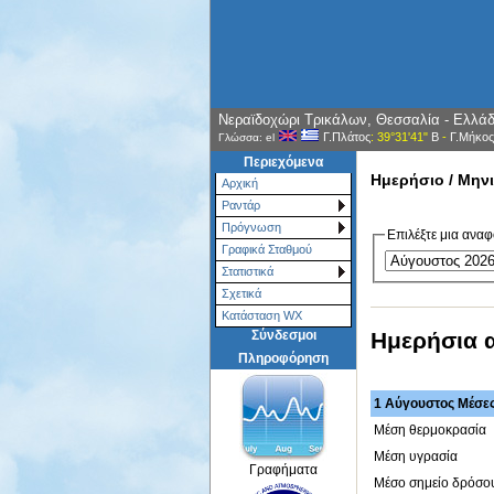
Νεραϊδοχώρι Τρικάλων, Θεσσαλία - Ελλά
Γ.Πλάτος
: 39°31'41"
Β
-
Γ.Μήκος
Γλώσσα: el
Περιεχόμενα
Ημερήσιο / Μηνι
Αρχική
Ραντάρ
Πρόγνωση
Επιλέξτε μια αναφ
Γραφικά Σταθμού
Στατιστικά
Σχετικά
Κατάσταση WX
Ημερήσια 
Σύνδεσμοι
Πληροφόρηση
1 Αύγουστος Μέσες 
Μέση θερμοκρασία
Μέση υγρασία
Γραφήματα
Μέσο σημείο δρόσο