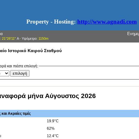
Property - Hosting:
http://www.agnadi.com
δα
Ενημε
: 21°26'11"
Α
-
Υψόμετρο
: 1150m
αίο Ιστορικό Καιρού Σταθμού
ορά και πιέστε επιλογή:
αναφορά μήνα Αύγουστος 2026
και Ακραίες τιμές
19.9°C
62%
υ
12.4°C